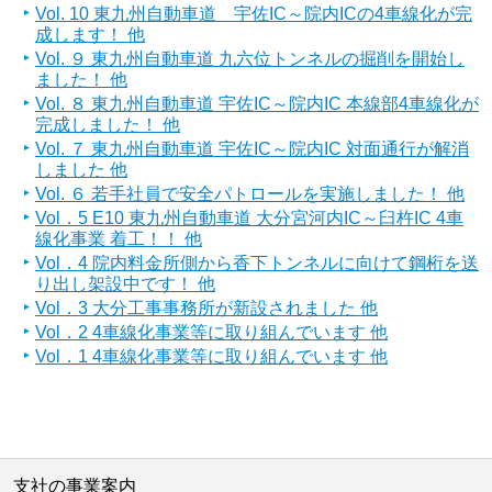
Vol. 10 東九州自動車道 宇佐IC～院内ICの4車線化が完
成します！ 他
Vol. ９ 東九州自動車道 九六位トンネルの掘削を開始し
ました！ 他
Vol. ８ 東九州自動車道 宇佐IC～院内IC 本線部4車線化が
完成しました！ 他
Vol. ７ 東九州自動車道 宇佐IC～院内IC 対面通行が解消
しました 他
Vol. ６ 若手社員で安全パトロールを実施しました！ 他
Vol．5 E10 東九州自動車道 大分宮河内IC～臼杵IC 4車
線化事業 着工！！ 他
Vol．4 院内料金所側から香下トンネルに向けて鋼桁を送
り出し架設中です！ 他
Vol．3 大分工事事務所が新設されました 他
Vol．2 4車線化事業等に取り組んでいます 他
Vol．1 4車線化事業等に取り組んでいます 他
支社の事業案内