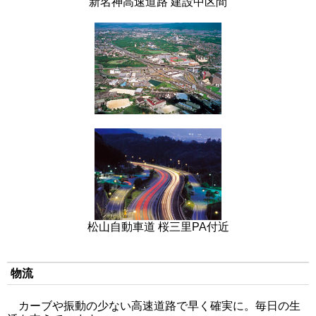
新名神高速道路 建設中区間
松山自動車道 桜三里PA付近
物流
カーブや振動の少ない高速道路で早く確実に。毎日の生