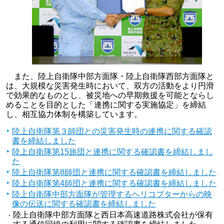
また、陸上自衛隊中部方面隊・陸上自衛隊西部方面隊と
は、大規模な災害発生時において、双方の活動をより円滑
で効果的なものとし、被災地への早期救援を可能とならし
めることを目的とした「連携に関する実施協定」を締結
し、相互協力体制を構築しています。
陸上自衛隊第３師団との災害発生時の連携に関する確認
書を締結しました
陸上自衛隊第15旅団と連携に関する確認書を締結しまし
た
陸上自衛隊第8師団と連携に関する確認書を締結しました
陸上自衛隊第4師団と連携に関する確認書を締結しました
陸上自衛隊中部方面隊が管理するヘリコプターからの映
像の伝送に関する確認書を締結しました
陸上自衛隊中部方面隊と西日本高速道路株式会社が保有