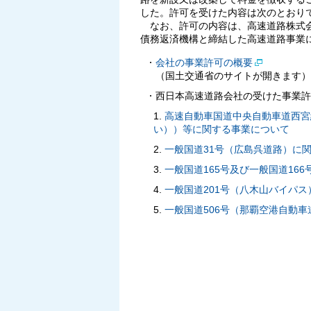
した。許可を受けた内容は次のとおり
なお、許可の内容は、高速道路株式
債務返済機構と締結した高速道路事業
会社の事業許可の概要
（国土交通省のサイトが開きます）
西日本高速道路会社の受けた事業許
高速自動車国道中央自動車道西宮
い））等に関する事業について
一般国道31号（広島呉道路）に
一般国道165号及び一般国道16
一般国道201号（八木山バイパ
一般国道506号（那覇空港自動