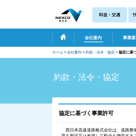
会社案内
事業案
ホーム
>
会社案内
>
約款・法令・協定
>
協定に基
約款・法令・協定
協定に基づく事業許可
西日本高速道路株式会社は、道路整
路を新設又は改築して料金を徴収するこ