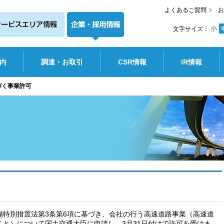
よくあるご質問
お
文字サイズ：
内
調達・お取引
CSR情報
IR情報
づく事業許可
備特別措置法第3条第6項に基づき、会社の行う高速道路事業（高速道
と）について国土交通大臣に申請し、3月31日付けで許可を受けま