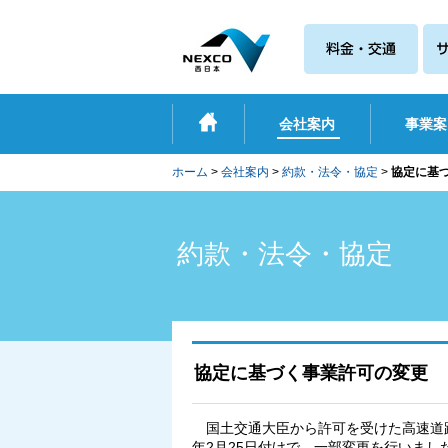
会社案内
事業案
ホーム
>
会社案内
>
約款・法令・協定
>
協定に基
約款・法令・協定
協定に基づく事業許可の変更
国土交通大臣から許可を受けた高速道路
年2月25日付けで、一部変更を行いまし