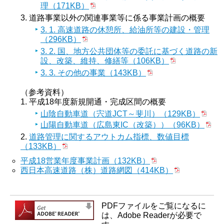
理（171KB）
道路事業以外の関連事業等に係る事業計画の概要
3. 1. 高速道路の休憩所、給油所等の建設・管理
（296KB）
3. 2. 国、地方公共団体等の委託に基づく道路の新
設、改築、維持、修繕等（106KB）
3. 3. その他の事業（143KB）
（参考資料）
平成18年度新規開通・完成区間の概要
山陰自動車道（宍道JCT～斐川）（129KB）
山陽自動車道（広島東IC（改築））（96KB）
道路管理に関するアウトカム指標、数値目標
（133KB）
平成18営業年度事業計画（132KB）
西日本高速道路（株）道路網図（414KB）
PDFファイルをご覧になるに
は、Adobe Readerが必要で