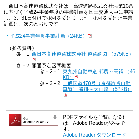
西日本高速道路株式会社は、高速道路株式会社法第10条
に基づく平成24事業年度の事業計画を国土交通大臣に申請
し、3月31日付けで認可を受けました。 認可を受けた事業
計画は、次のとおりです。
平成24事業年度事業計画（24KB）
（参考資料）
参－1
西日本高速道路株式会社 道路網図 （575KB）
参－2
開通予定区間概要
参－2－1
東九州自動車道 都農～高鍋 （46
KB）
参－2－2
一般国道478号（京都縦貫自動
車道） 沓掛～大山崎 （57KB）
PDFファイルをご覧になるに
は、Adobe Readerが必要で
す。
Adobe Reader ダウンロード