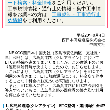
ート検索・料金情報
をご利用ください。
工事規制情報・通行止め情報・集中工事情
報をお調べの方は、
工事規制・工事通行止
め情報
をご利用ください。
平成20年8月4日
西日本高速道路株式会社
中国支社
NEXCO西日本中国支社（広島市安佐南区、支社長：
早川和利）は、広島呉道路（クレアライン）において
ETCの整備を進めてまいりましたが、この度以下のとお
り運用開始日時が決まりましたので、お知らせします。
これにより、広島呉道路（クレアライン）をETCでご
利用のお客さまは、ETC無線通信により、料金所で停車
することなく料金のお支払いが可能になります。
また、ETC導入に伴い、広島呉道路にETC料金割引を
導入するとともに、広島呉道路の回数券の販売及び利用
を停止させていただきます。
1. 広島呉道路(クレアライン) ETC整備・運用箇所 全4料