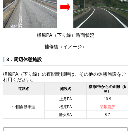
楢原PA（下り線）路面状況
補修後（イメージ）
3．周辺休憩施設
楢原PA（下り線）の夜間閉鎖時は、その他の休憩施設をご
利用ください。
楢原PAからの距離（k
道路名
施設名
m）
上月PA
10.9
中国自動車道
楢原PA
閉鎖箇所
勝央SA
8.7