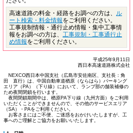
ださい。
高速道路の料金・経路をお調べの方は、
ル
ート検索・料金情報
をご利用ください。
工事規制情報・通行止め情報・集中工事情
報をお調べの方は、
工事規制・工事通行止
め情報
をご利用ください。
平成25年9月11日
西日本高速道路株式会社
NEXCO西日本中国支社（広島市安佐南区、支社長：角
田 直行）は、中国自動車道楢原（ならはら）パーキング
エリア（PA）（下り線）において、ランプ部の舗装補修の
ため夜間閉鎖を行います。
夜間閉鎖期間中は、楢原PA下り線（九州方面）をご利用
いただくことができませんので、その他のサービスエリア
（SA）・PAをご利用ください。
お客さまにはご不便、ご迷惑をおかけいたしますが、工
事へのご理解とご協力をお願いいたします。