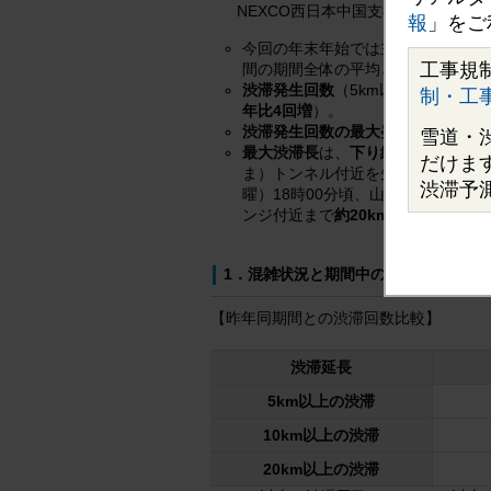
NEXCO西日本中国支社（広島市
報
」をご
今回の年末年始では主な11区間の平
工事規
間の期間全体の平均としては、
約1
渋滞発生回数
（5km以上。以下同じ
制・工
年比4回増
）。
渋滞発生回数の最大発生日
は、
下り
雪道・
最大渋滞長
は、
下り線
で12月29
だけま
ま）トンネル付近を先頭に、和気イ
渋滞予
曜）18時00分頃、山陽自動車道
ンジ付近まで
約20km
（大竹インタ
1．混雑状況と期間中の交通量
【昨年同期間との渋滞回数比較】
渋滞延長
5km以上の渋滞
10km以上の渋滞
20km以上の渋滞