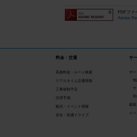
PDFファ
Adobe
料金・交通
サ
高速料金・ルート検索
サー
地
リアルタイム交通情報
サ
工事規制予定
目
渋滞予測
最新
観光・イベント情報
イベ
安全・快適ドライブ