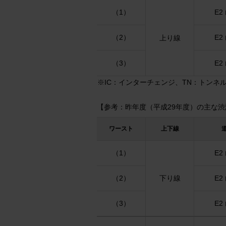
（1）
E2
（2）
E2
上り線
（3）
E2
※IC：インターチェンジ、TN：トンネ
【参考：昨年度（平成29年度）の主な
ワースト
上下線
（1）
E2
（2）
下り線
E2
（3）
E2