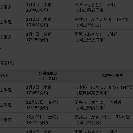
1月3日（木曜）
関戸（せきど）TN付近
 山陽道
18時00分頃
（山口県岩国市）
1月2日（水曜）
笠井山（かさいやま）TN付近
 山陽道
15時40分頃
（岡山市北区）
1月4日（金曜）
阿坂（あさか）TN付近
 山陽道
17時50分頃
（岡山県浅口市）
ル
渋滞箇所】
渋滞発生日
道路名
渋滞発生箇所
（ピーク日）
1月3日（水曜）
八本松（はちほんまつ）TN付
 山陽道
17時50分頃
（広島県東広島市）
12月29日（金曜）
閑谷（しずたに）TN付近
 山陽道
11時50分頃
（岡山県備前市）
12月30日（土曜）
笠井山（かさいやま）TN付近
 山陽道
16時20分頃
（岡山市北区）
1月2日（火曜）
阿坂（あさか）TN付近