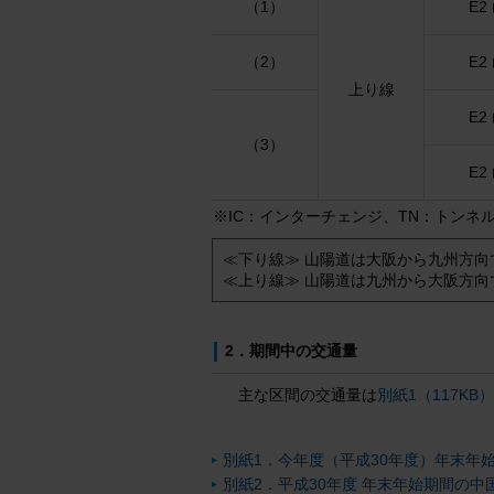
（1）
E2
（2）
E2
上り線
E2
（3）
E2
※IC：インターチェンジ、TN：トンネ
≪下り線≫ 山陽道は大阪から九州方向
≪上り線≫ 山陽道は九州から大阪方向
2．期間中の交通量
主な区間の交通量は
別紙1（117KB
別紙1．今年度（平成30年度）年末年
別紙2．平成30年度 年末年始期間の中