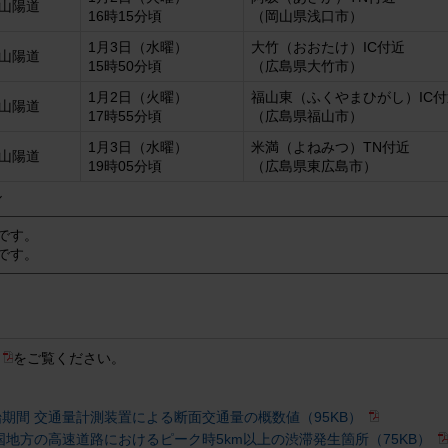
 山陽道
16時15分頃
（岡山県浅口市）
1月3日（水曜）
大竹（おおたけ）IC付近
 山陽道
15時50分頃
（広島県大竹市）
1月2日（火曜）
福山東（ふくやまひがし）IC付
 山陽道
17時55分頃
（広島県福山市）
1月3日（水曜）
米満（よねみつ）TN付近
 山陽道
19時05分頃
（広島県東広島市）
ル
です。
です。
）
をご覧ください。
始期間 交通量計測装置による断面交通量の概数値（95KB）
国地方の高速道路におけるピーク時5km以上の渋滞発生箇所（75KB）