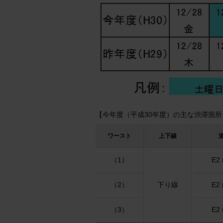
【今年度（平成30年度）の主な渋滞箇所
ワースト
上下線
（1）
E2
（2）
下り線
E2
（3）
E2