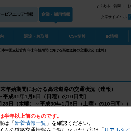
よくあるご質問
お
文字サイズ：
内
調達・お取引
CSR情報
IR情報
西日本中国支社管内 年末年始期間における高速道路の交通状況（速報）
 年末年始期間における高速道路の交通状況（速報）
～平成31年1月6日（日曜）の10日間］
月28日（木曜）～平成30年1月6日（土曜）の10日間））
は半年以上前のものです。
報は「
新着情報一覧
」を確認ください。
イムの道路交通情報をご覧になりたい方は「
リアルタイ