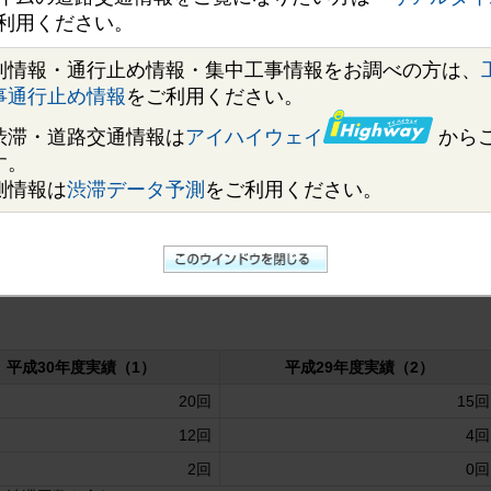
安佐南区、支社長：小橋 慶三）は、年末年始期間の高速道路の交通状況
利用ください。
均断面交通量は、年末期間（12月28日～31日）で
約6％減少
、年始期間
制情報・通行止め情報・集中工事情報をお調べの方は、
％減少
となりました。
）は、
合計20回
でした（
昨年比5回増
）。このうち、事故や故障車が関
事通行止め情報
をご利用ください。
線が12月29日（土曜）、上り線が1月2日（水曜）
でした。
渋滞・道路交通情報は
アイハイウェイ
から
日（土曜）13時20分頃、山陽自動車道 山陽インターチェンジから九州方
す。
ンターチェンジ付近まで
約21km
（岡山インターチェンジ～和気インタ
測情報は
渋滞データ予測
をご利用ください。
 岩国インターチェンジから大阪方面におよそ1km先の関戸（せきど）ト
ーチェンジ～熊毛インターチェンジ間）でした。（いずれも事故を契機
平成30年度実績（1）
平成29年度実績（2）
20回
15回
12回
4回
2回
0回