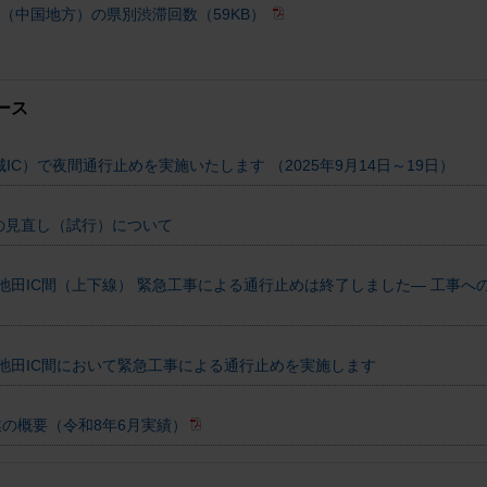
（中国地方）の県別渋滞回数（59KB）
ース
城IC）で夜間通行止めを実施いたします （2025年9月14日～19日）
の見直し（試行）について
井川池田IC間（上下線） 緊急工事による通行止めは終了しました― 工事
井川池田IC間において緊急工事による通行止めを実施します
業の概要（令和8年6月実績）