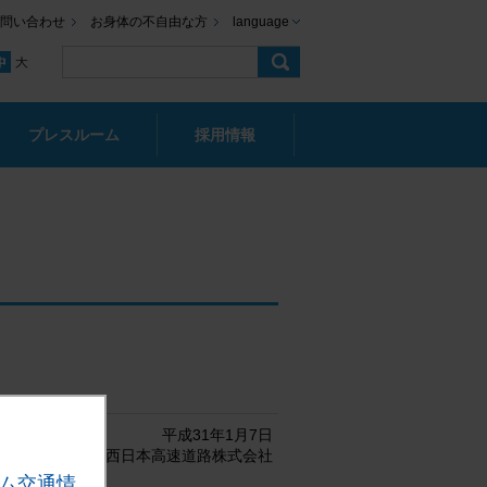
問い合わせ
お身体の不自由な方
language
プレスルーム
採用情報
平成31年1月7日
西日本高速道路株式会社
ム交通情