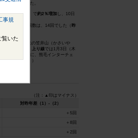
をとりまとめました。
（1月1日～6日）で
約2％増加
し、10日
工事規
係する渋滞発生回数は、14回でした（
昨
ご覧いた
面におよそ9km先の笠井山（かさいや
ーチェンジ間）、
上り線
では1月3日（木
ンネル付近を先頭に、熊毛インターチェ
とした渋滞です。）
（注：▲印はマイナス）
対昨年差（1）-（2）
＋5回
＋8回
＋2回