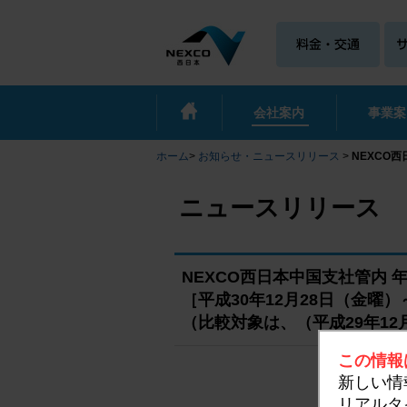
会社案内
事業案
ホーム
>
お知らせ・ニュースリリース
>
NEXCO
ニュースリリース
NEXCO西日本中国支社管内
［平成30年12月28日（金曜）
（比較対象は、（平成29年12
この情報
新しい情
リアルタ