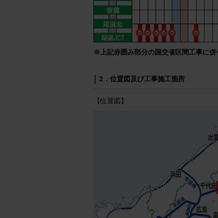
上記赤囲み部分の国交省区間工事に併
※
2．位置図及び工事施工箇所
【位置図】