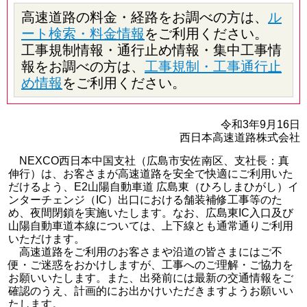
高速道路の料金・経路をお調べの方は、
ル
ート検索・料金情報
をご利用ください。
工事規制情報・通行止め情報・集中工事情
報をお調べの方は、
工事規制・工事通行止
め情報
をご利用ください。
令和3年9月16日
西日本高速道路株式会社
NEXCO西日本中国支社（広島市安佐南区、支社長：真
伸行）は、お客さまが高速道路を安全で快適にご利用いた
だけるよう、E2山陽自動車道 広島東（ひろしまひがし）イ
ンターチェンジ（IC）出口における舗装補修工事等のた
め、夜間閉鎖を実施いたします。なお、広島東IC入口及び
山陽自動車道本線については、上下線とも通常通りご利用
いただけます。
高速道路をご利用のお客さまや沿道の皆さまにはご不
便・ご迷惑をおかけしますが、工事へのご理解・ご協力を
お願いいたします。また、出発前には最新の交通情報をご
確認のうえ、計画的にお出かけいただきますようお願いい
たします。