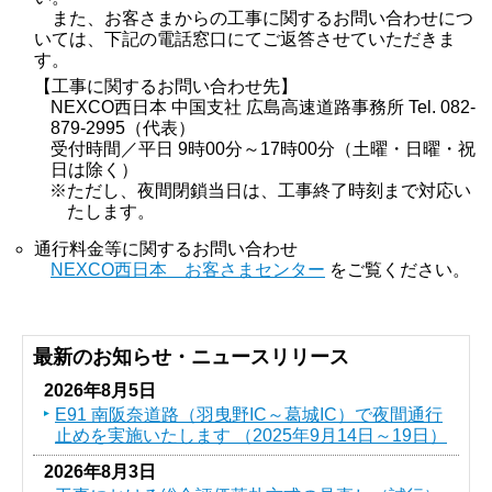
また、お客さまからの工事に関するお問い合わせにつ
いては、下記の電話窓口にてご返答させていただきま
す。
【工事に関するお問い合わせ先】
NEXCO西日本 中国支社 広島高速道路事務所 Tel. 082-
879-2995（代表）
受付時間／平日 9時00分～17時00分（土曜・日曜・祝
日は除く）
※ただし、夜間閉鎖当日は、工事終了時刻まで対応い
たします。
通行料金等に関するお問い合わせ
NEXCO西日本 お客さまセンター
をご覧ください。
最新のお知らせ・ニュースリリース
2026年8月5日
E91 南阪奈道路（羽曳野IC～葛󠄀城IC）で夜間通行
止めを実施いたします （2025年9月14日～19日）
2026年8月3日