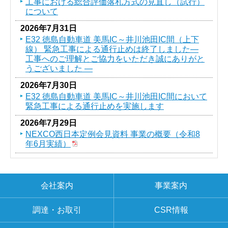
工事における総合評価落札方式の見直し（試行）
について
2026年7月31日
E32 徳島自動車道 美馬IC～井川池田IC間（上下
線） 緊急工事による通行止めは終了しました―
工事へのご理解とご協力をいただき誠にありがと
うございました ―
2026年7月30日
E32 徳島自動車道 美馬IC～井川池田IC間において
緊急工事による通行止めを実施します
2026年7月29日
NEXCO西日本定例会見資料 事業の概要（令和8
年6月実績）
会社案内
事業案内
調達・お取引
CSR情報