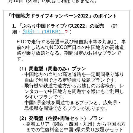
月16日（火曜）の間はご利用できません。
「中国地方ドライブキャンペーン2022」のポイント
「ぶらり中国ドライブパス2022」の販売
（詳
細：
別紙1-1（181KB）
）
ETCで走行する普通車及び軽自動車等を対象に、事
前の申し込みでNEXCO西日本の中国地方の高速道
路が乗り放題となる、期間限定のお得なプランで
す。
（1）周遊型（周遊のみ）プラン
中国地方の当社の高速道路を一定期間乗り降り
自由で利用できる定額乗り放題プランです。
飛行機や鉄道で遠方からお越しのお客様が、レ
ンタカーで中国地方を周遊する際にもご利用し
やすいプランです。
中国5県全域を周遊できるプランと、広島県・
島根県を周遊できるプランがあります。
（2）発着型（往復+周遊セット）プラン
発着エリア（関西・四国・九州）から中国地方
までの往復料金と中国5県の乗り放題がセット