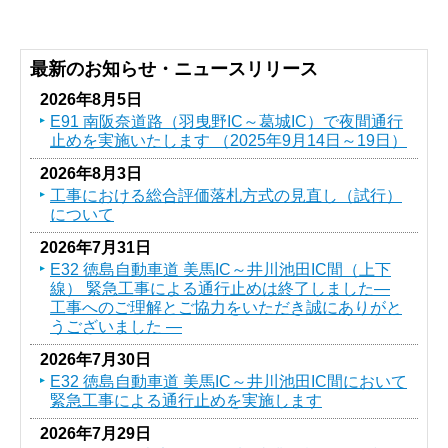
最新のお知らせ・ニュースリリース
2026年8月5日
E91 南阪奈道路（羽曳野IC～葛󠄀城IC）で夜間通行
止めを実施いたします （2025年9月14日～19日）
2026年8月3日
工事における総合評価落札方式の見直し（試行）
について
2026年7月31日
E32 徳島自動車道 美馬IC～井川池田IC間（上下
線） 緊急工事による通行止めは終了しました―
工事へのご理解とご協力をいただき誠にありがと
うございました ―
2026年7月30日
E32 徳島自動車道 美馬IC～井川池田IC間において
緊急工事による通行止めを実施します
2026年7月29日