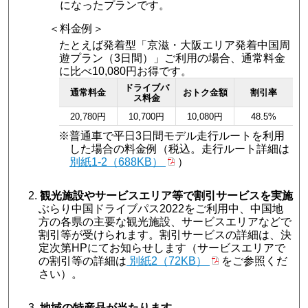
になったプランです。
＜料金例＞
たとえば発着型「京滋・大阪エリア発着中国周
遊プラン（3日間）」ご利用の場合、通常料金
に比べ10,080円お得です。
ドライブパ
通常料金
おトク金額
割引率
ス料金
20,780円
10,700円
10,080円
48.5%
※普通車で平日3日間モデル走行ルートを利用
した場合の料金例（税込。走行ルート詳細は
別紙1-2（688KB）
）
観光施設やサービスエリア等で割引サービスを実施
ぶらり中国ドライブパス2022をご利用中、中国地
方の各県の主要な観光施設、サービスエリアなどで
割引等が受けられます。割引サービスの詳細は、決
定次第HPにてお知らせします（サービスエリアで
の割引等の詳細は
別紙2（72KB）
をご参照くだ
さい）。
地域の特産品が当たります