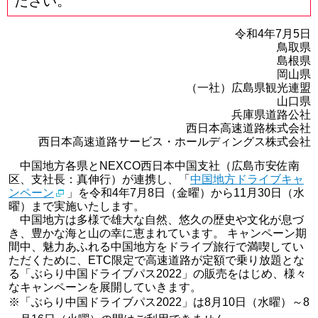
ださい。
令和4年7月5日
鳥取県
島根県
岡山県
（一社）広島県観光連盟
山口県
兵庫県道路公社
西日本高速道路株式会社
西日本高速道路サービス・ホールディングス株式会社
中国地方各県とNEXCO西日本中国支社（広島市安佐南
区、支社長：真伸行）が連携し、「
中国地方ドライブキャ
ンペーン
」を令和4年7月8日（金曜）から11月30日（水
曜）まで実施いたします。
中国地方は多様で雄大な自然、悠久の歴史や文化が息づ
き、豊かな海と山の幸に恵まれています。 キャンペーン期
間中、魅力あふれる中国地方をドライブ旅行で満喫してい
ただくために、ETC限定で高速道路が定額で乗り放題とな
る「ぶらり中国ドライブパス2022」の販売をはじめ、様々
なキャンペーンを展開していきます。
※
「ぶらり中国ドライブパス2022」は8月10日（水曜）～8