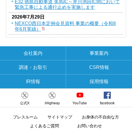
E32 徳島自動車道 美馬IC～井川池田IC間において
緊急工事による通行止めを実施します
2026年7月29日
NEXCO西日本定例会見資料 事業の概要（令和8
年6月実績）
会社案内
事業案内
調達・お取引
CSR情報
IR情報
採用情報
公式X
iHighway
YouTube
facebook
プレスルーム
サイトマップ
お身体の不自由な方
よくあるご質問
お問い合わせ