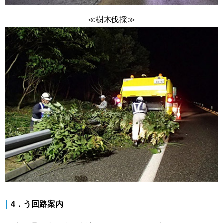
≪樹木伐採≫
4．う回路案内