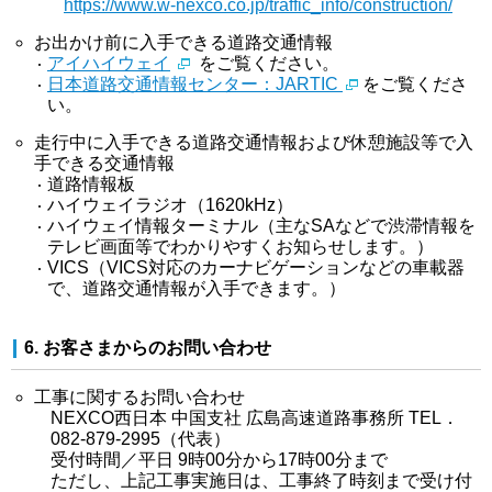
https://www.w-nexco.co.jp/traffic_info/construction/
お出かけ前に入手できる道路交通情報
アイハイウェイ
をご覧ください。
日本道路交通情報センター：JARTIC
をご覧くださ
い。
走行中に入手できる道路交通情報および休憩施設等で入
手できる交通情報
道路情報板
ハイウェイラジオ（1620kHz）
ハイウェイ情報ターミナル（主なSAなどで渋滞情報を
テレビ画面等でわかりやすくお知らせします。）
VICS（VICS対応のカーナビゲーションなどの車載器
で、道路交通情報が入手できます。）
6. お客さまからのお問い合わせ
工事に関するお問い合わせ
NEXCO西日本 中国支社 広島高速道路事務所 TEL．
082-879-2995（代表）
受付時間／平日 9時00分から17時00分まで
ただし、上記工事実施日は、工事終了時刻まで受け付