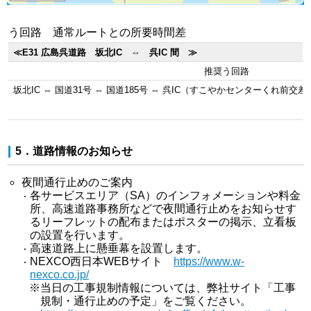
う回路 通常ルートとの所要時間差
≪E31 広島呉道路 坂北IC ⇔ 呉IC 間 ≫
推奨う回路
坂北IC ⇔ 国道31号 ⇔ 国道185号 ⇔ 呉IC（すこやかセンターくれ前交差
5．道路情報のお知らせ
夜間通行止めのご案内
各サービスエリア（SA）のインフォメーションや料金
所、高速道路事務所などで夜間通行止めをお知らせす
るリーフレットの配布またはポスターの掲示、立看板
の設置を行います。
高速道路上に懸垂幕を設置します。
NEXCO西日本WEBサイト
https://www.w-
nexco.co.jp/
※当日の工事規制情報については、弊社サイト「工事
規制・通行止めの予定」をご覧ください。