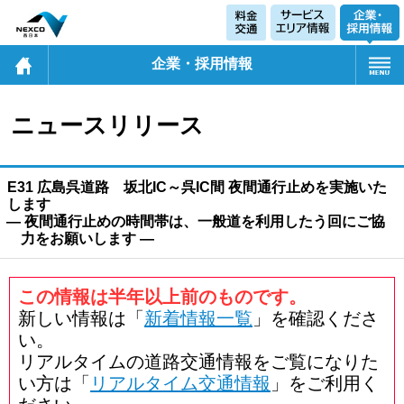
企業・採用情報
ニュースリリース
E31 広島呉道路 坂北IC～呉IC間 夜間通行止めを実施いた
します
― 夜間通行止めの時間帯は、一般道を利用したう回にご協
力をお願いします ―
この情報は半年以上前のものです。
新しい情報は「
新着情報一覧
」を確認くださ
い。
リアルタイムの道路交通情報をご覧になりた
い方は「
リアルタイム交通情報
」をご利用く