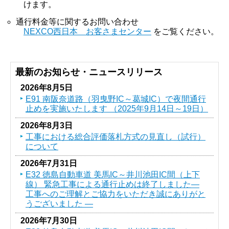
けます。
通行料金等に関するお問い合わせ
NEXCO西日本 お客さまセンター
をご覧ください。
最新のお知らせ・ニュースリリース
2026年8月5日
E91 南阪奈道路（羽曳野IC～葛󠄀城IC）で夜間通行
止めを実施いたします （2025年9月14日～19日）
2026年8月3日
工事における総合評価落札方式の見直し（試行）
について
2026年7月31日
E32 徳島自動車道 美馬IC～井川池田IC間（上下
線） 緊急工事による通行止めは終了しました―
工事へのご理解とご協力をいただき誠にありがと
うございました ―
2026年7月30日