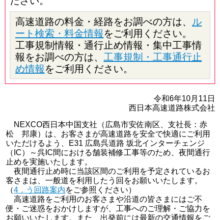
ださい。
高速道路の料金・経路をお調べの方は、
ル
ート検索・料金情報
をご利用ください。
工事規制情報・通行止め情報・集中工事情
報をお調べの方は、
工事規制・工事通行止
め情報
をご利用ください。
令和6年10月11日
西日本高速道路株式会社
NEXCO西日本中国支社（広島市安佐南区、支社長：赤
松 邦康）は、お客さまが高速道路を安全で快適にご利用
いただけるよう、E31 広島呉道路 坂北インターチェンジ
（IC）～呉IC間における舗装補修工事等のため、夜間通行
止めを実施いたします。
夜間通行止め時に当該区間のご利用を予定されているお
客さまは、一般道を利用したう回をお願いいたします。
（
4．う回路案内
をご参照ください）
高速道路をご利用のお客さまや沿道の皆さまにはご不
便・ご迷惑をおかけしますが、工事へのご理解・ご協力を
お願いいたします。また、出発前には最新の交通情報をご