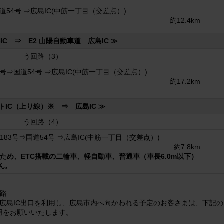
道54号 ⇒広島IC(中筋一丁目（交差点）)
約12.4km
IC ⇒ E2 山陽自動車道 広島IC ≫
う回路（3）
号⇒国道54号 ⇒広島IC(中筋一丁目（交差点）)
約17.2km
トIC（上り線）※ ⇒ 広島IC ≫
う回路（4）
183号⇒国道54号 ⇒広島IC(中筋一丁目（交差点）)
約7.8km
Cのため、ETC搭載の二輪車、軽自動車、普通車（車長6.0m以下）
ん。
回路
 広島IC出口を利用し、広島市内へ向かわれる予定のお客さまは、下記の
利用をお願いいたします。