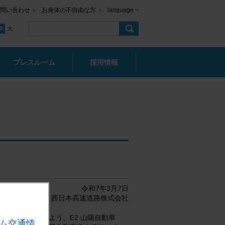
問い合わせ
お身体の不自由な方
language
プレスルーム
採用情報
令和7年3月7日
西日本高速道路株式会社
利用いただけるよう、E2 山陽自動車
ム交通情