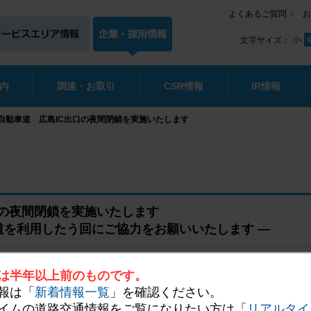
よくあるご質問
お
文字サイズ：
内
調達・お取引
CSR情報
IR情報
陽自動車道 広島IC出口の夜間閉鎖を実施いたします
口の夜間閉鎖を実施いたします
道を利用したう回にご協力をお願いいたします ―
は半年以上前のものです。
報は「
新着情報一覧
」を確認ください。
佐南区、支社長：赤松 邦康）は、お客さまが高速道路を安全で快適にご
イムの道路交通情報をご覧になりたい方は「
リアルタイ