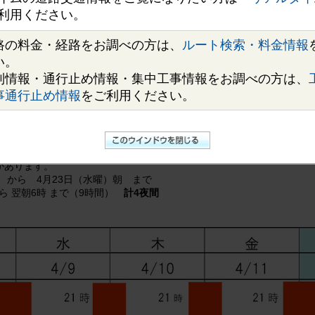
ける舗装補修工事のため、出口を夜間閉鎖いたします。なお、当該ICの入
利用ください。
。
ご利用いただき、一般道でう回をお願いいたします。（
4．う回路案内
を
の皆さまにはご不便・ご迷惑をおかけしますが、工事へのご理解・ご協
路の料金・経路をお調べの方は、
ルート検索・料金情報
画的にお出かけいただきますようお願いいたします。
い。
制情報・通行止め情報・集中工事情報をお調べの方は、
事通行止め情報
をご利用ください。
17日（木曜）朝まで
 まで（9時間）
計8夜間
があります。
 から 4月23日（水曜）朝 まで
から 翌朝6時 まで（9時間）
計4夜間