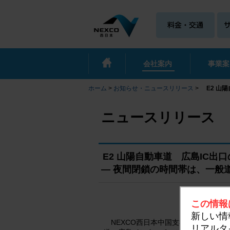
会社案内
事業案
ホーム
>
お知らせ・ニュースリリース
>
E2 山
ニュースリリース
E2 山陽自動車道 広島IC出
― 夜間閉鎖の時間帯は、一般
この情報
新しい情
NEXCO西日本中国支社（広島市安
リアルタ