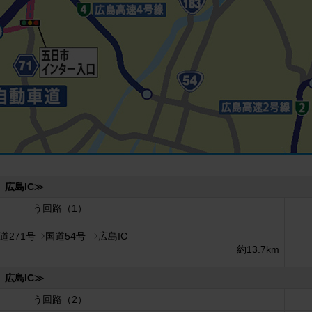
 広島IC≫
う回路（1）
271号⇒国道54号 ⇒広島IC
約13.7km
 広島IC≫
う回路（2）