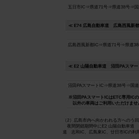
五日市IC⇒県道71号⇒県道38号⇒国
≪ E74 広島自動車道 広島西風新都
広島西風新都IC⇒県道71号⇒県道38
≪ E2 山陽自動車道 沼田PAスマー
沼田PAスマートIC⇒県道38号⇒国道
※沼田PAスマートICはETC専用I
以外の車両はご利用いただけませ
（2）広島市内へ向かわれる方へのう
夜間閉鎖期間中にE2 山陽自動車道
道 志和IC、広島東IC、廿日市ICの