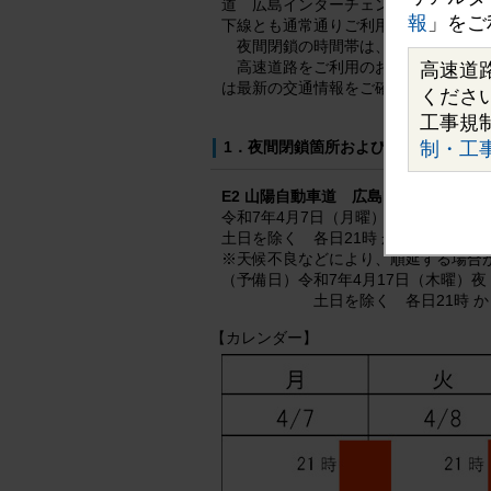
道 広島インターチェンジ（IC）にお
報
」をご
下線とも通常通りご利用いただけます
夜間閉鎖の時間帯は、近隣のICを
高速道路をご利用のお客さまや沿道
高速道
は最新の交通情報をご確認のうえ、計
くださ
工事規
1．夜間閉鎖箇所および日時
制・工
E2 山陽自動車道 広島IC 出口
令和7年4月7日（月曜）夜 から 4月
土日を除く 各日21時 から 翌朝6時
※天候不良などにより、順延する場合
（予備日）令和7年4月17日（木曜）夜
土日を除く 各日21時 
【カレンダー】