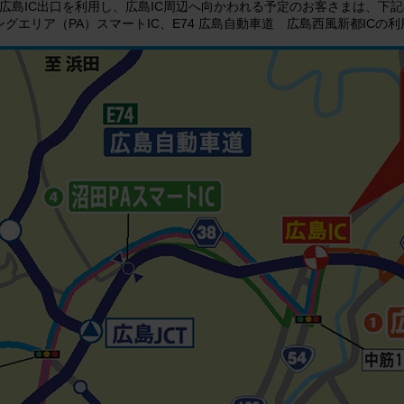
 広島IC出口を利用し、広島IC周辺へ向かわれる予定のお客さまは、下記
ングエリア（PA）スマートIC、E74 広島自動車道 広島西風新都ICの