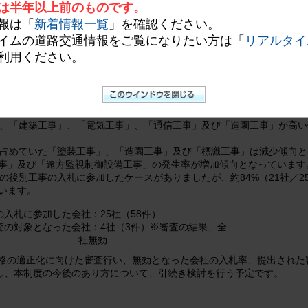
は半年以上前のものです。
は、工事の品質確保、安全対策の徹底及び工事下請け会社への不当なし
報は「
新着情報一覧
」を確認ください。
理事業全般の技術力の維持向上を図るために、平成19年4月からNEX
イムの道路交通情報をご覧になりたい方は「
リアルタイ
利用ください。
象となった工事の発生率は約13%(34件／267件)であり、平成19年
正な工事の履行が可能であることが確認できなかった57社（約89%）を
70%から81%になっています。
、「建築工事」、「電気工事」、「通信工事」及び「造園工事」が高い傾
を占めていた「塗装工事」、「造園工事」及び「標識工事」は減少傾向
事」及び「遠方監視制御設備工事」の発生率が増加傾向となっています
の後別工事の入札に参加したケースがありましたが、約84%（21社／2
います。
の入札に参加した会社：
25社（58件）
査の対象となった会社：
4社（3件）※審査の結果、全
社無効
の適正化に向けた審査行い、無効となった会社の入札率、提出された
し、本制度の今後のあり方について、引続き検討を行う予定です。