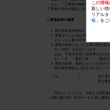
この情報
なお、「工事契約価格適正化制度」と
新しい情
工事執行体制の構築と高速道路の建設・管
リアルタ
審査結果の概要
報
」をご
適正契約基準価格を下回り、審査の対
審査を行った会社64社のうち、適
となった工事の平均落札率は審査前の
審査の対象となった工事の発生率は
件／34件）を占めています。
なお、平成19年度に発生率の上位
が、一方、「電気工事」、「通信工
審査の結果、無効となった会社がそ
契約基準価格を上回る入札を行って
うち、
別工事
再び審
当社としましては、今後とも契約価格
の施工能力等）等のデータを更に蓄積