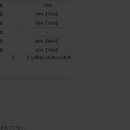
度
70%
度
79%【72%】
度
80%【75%】
度
-
度
80%【66%】
度
81%【70%】
【 】は最低入札者の入札率
果
明されていない。