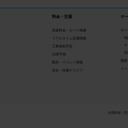
料金・交通
サ
高速料金・ルート検索
サー
地
リアルタイム交通情報
サ
工事規制予定
目
渋滞予測
最新
観光・イベント情報
イベ
安全・快適ドライブ
供用約款・営