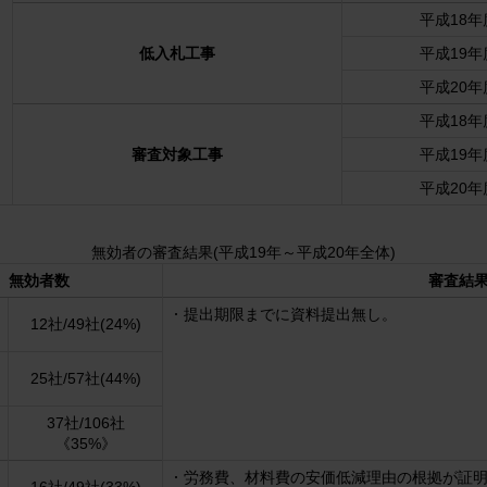
平成18年
低入札工事
平成19年
平成20年
平成18年
審査対象工事
平成19年
平成20年
無効者の審査結果(平成19年～平成20年全体)
無効者数
審査結
提出期限までに資料提出無し。
12社/49社(24%)
25社/57社(44%)
37社/106社
《35%》
労務費、材料費の安価低減理由の根拠が証