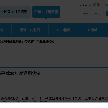
よくあるご質問
お
文字サイズ：
内
調達・お取引
CSR情報
IR情報
約価格適正化制度」の平成20年度運用状況
平成20年度運用状況
締役会長CEO：石田 孝）は、平成19年4月から独自の「工事契約価格
、平成20年度の審査結果の概要をまとめましたのでお知らせします。
20年4月1日から平成21年3月31日の間に契約を締結した工事（267