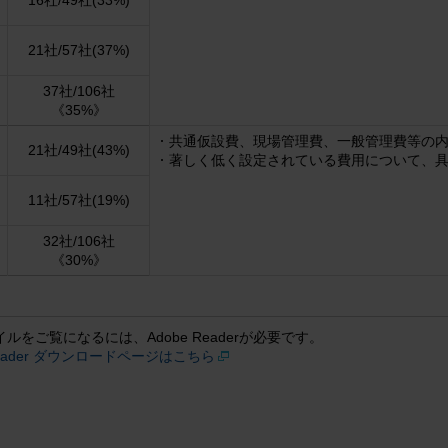
16社/49社(33%)
21社/57社(37%)
37社/106社
《35%》
共通仮設費、現場管理費、一般管理費等の
21社/49社(43%)
著しく低く設定されている費用について、
11社/57社(19%)
32社/106社
《30%》
イルをご覧になるには、Adobe Readerが必要です。
 Reader ダウンロードページはこちら