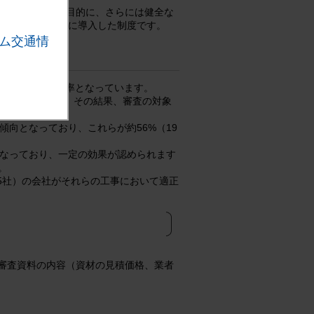
わ寄せの排除を目的に、さらには健全な
CO西日本が独自に導入した制度です。
ム交通情
度と変わらぬ発生率となっています。
無効としました。 その結果、審査の対象
向となっており、これらが約56%（19
となっており、一定の効果が認められます
。
5社）の会社がそれらの工事において適正
審査資料の内容（資材の見積価格、業者