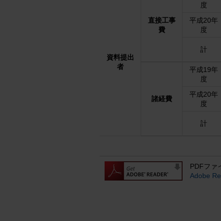
度
直接工事
平成20年
費
度
計
資料提出
者
平成19年
度
平成20年
諸経費
度
計
PDFファ
Adobe