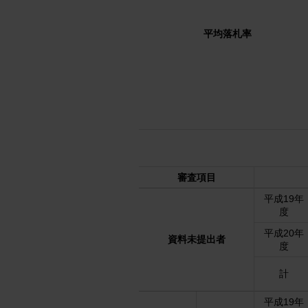
平均落札率
審査項目
平成19年
度
平成20年
資料未提出者
度
計
平成19年