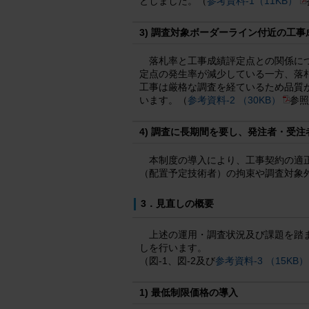
としました。（
参考資料-1（11KB）
3) 調査対象ボーダーライン付近の工
落札率と工事成績評定点との関係につ
定点の発生率が減少している一方、落札
工事は厳格な調査を経ているため品質
います。（
参考資料-2 （30KB）
参照
4) 調査に長期間を要し、発注者・受
本制度の導入により、工事契約の適
（配置予定技術者）の拘束や調査対象
3．見直しの概要
上述の運用・調査状況及び課題を踏
しを行います。
（図-1、図-2及び
参考資料-3 （15KB）
1) 最低制限価格の導入