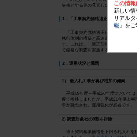
この情報
失格とする等の見直しにより、本制度
新しい情
リアルタ
1．「工事契約価格適正化制度」につ
報
」をご
「工事契約価格適正化制度」とは、
執行体制の構築と高速道路の建設・保全
す。これは、「適正契約基準価格」を
て厳格な調査を実施するものです。
2．運用状況と課題
1） 低入札工事が再び増加の傾向
平成19年度～平成20年度において
度で推移しましたが、平成21年度上半
争が懸念され、運用強化が必要です。
2) 調査対象社の9割を排除
適正契約基準価格を下回る札入れを行