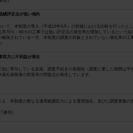
参照）
事成績評定点が低い傾向
いて、本制度の導入（平成19年4月）の前後における比較を行ったとこ
率70％～80％の工事では低い評定点の発生率が増加しているという
が確保されている一方、本制度の調査の対象とされていない落札率の工
）
注者双方に不利益が発生
正化に寄与している反面、調査手続きの長期化（調査に要した期間は平均
外落札保留者の辞退等の問題点が発生しています。
まえ、本制度の更なる適用範囲拡大による運用強化、並びに調査業務の
参照）