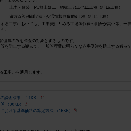
土木・舗装・PC橋上部工・鋼橋上部工他11工種（計15工種）
遠方監視制御設備・交通情報設備他9工種（計11工種）
当する工事においても、工事費に占める工場製作費の割合が高い等、一
せん。
般管理費のみを調査の対象とするものです。
せ等を防止する観点で、一般管理費は明らかな赤字受注を防止する観点
する工事から適用します。
の調査結果 （11KB）
 （30KB）
における基準価格の算定方法 （15KB）