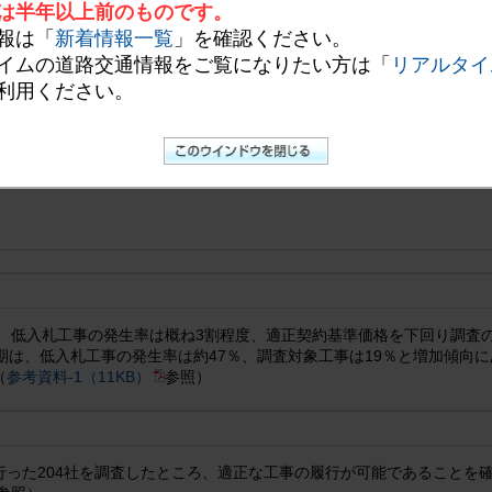
は半年以上前のものです。
の適用範囲拡大による運用強化並びに、調査の迅速化を図ることとしま
報は「
新着情報一覧
」を確認ください。
イムの道路交通情報をご覧になりたい方は「
リアルタイ
いて
利用ください。
工事の品質確保、安全対策の徹底及び工事下請け会社への不当なしわ寄
サービス事業全般の技術力の維持向上を図るために、平成19年4月から
下回る著しい低価格による入札を行った会社を対象とし、契約の内容に
は、低入札工事の発生率は概ね3割程度、適正契約基準価格を下回り調査
期は、低入札工事の発生率は約47％、調査対象工事は19％と増加傾向
（
参考資料-1（11KB）
参照）
った204社を調査したところ、適正な工事の履行が可能であることを確認