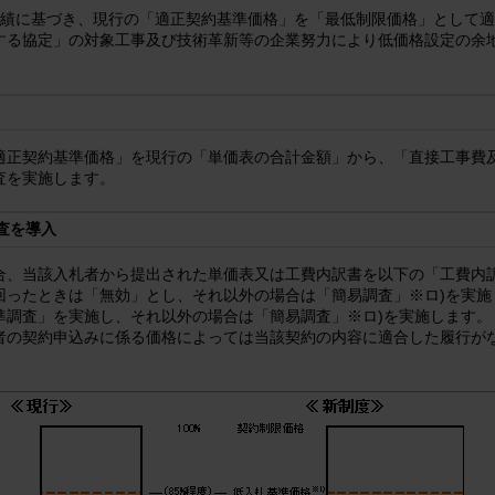
実績に基づき、現行の「適正契約基準価格」を「最低制限価格」として
する協定」の対象工事及び技術革新等の企業努力により低価格設定の余
適正契約基準価格」を現行の「単価表の合計金額」から、「直接工事費
査を実施します。
査を導入
合、当該入札者から提出された単価表又は工費内訳書を以下の「工費内
回ったときは「無効」とし、それ以外の場合は「簡易調査」
※ロ)
を実施
準調査」を実施し、それ以外の場合は「簡易調査」
※ロ)
を実施します。
者の契約申込みに係る価格によっては当該契約の内容に適合した履行が