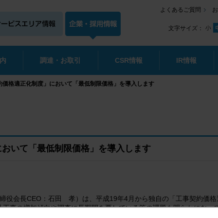
よくあるご質問
お
文字サイズ：
内
調達・お取引
CSR情報
IR情報
約価格適正化制度」において「最低制限価格」を導入します
において「最低制限価格」を導入します
締役会長CEO：石田 孝）は、平成19年4月から独自の「工事契約価
札工事の増加傾向や調査に長期間を要している等の課題も明らかになっ
結果を踏まえて、地方公共団体以外では初めてとなる「最低制限価格」