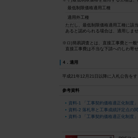
最低制限価格適用工種
適用外工種
ただし、最低制限価格適用工種に該
あると認められる場合は、適用しま
※ロ)簡易調査とは、直接工事費と一
直接工事費は不当な下請へのしわ寄
4．適用
平成21年12月21日以降に入札公告を
参考資料
資料-1 「工事契約価格適正化制度」
資料-2 落札率と工事成績評定点の関係
資料-3 「工事契約価格適正化制度」