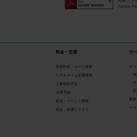
PDFファ
Adobe
料金・交通
サ
高速料金・ルート検索
サー
地
リアルタイム交通情報
サ
工事規制予定
目
渋滞予測
最新
観光・イベント情報
イベ
安全・快適ドライブ