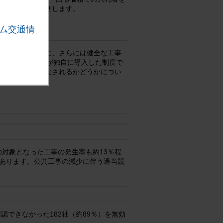
したのでお知らせします。
ム交通情
せの排除を目的に、さらには健全な工事
NEXCO西日本が独自に導入した制度で
適合した履行がなされるかどうかについ
の対象となった工事の発生率も約13％程
にあります。公共工事の減少に伴う過当競
できなかった182社（約89％）を無効