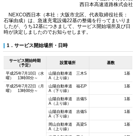
西日本高速道路株式会社
NEXCO西日本（本社：大阪市北区、代表取締役社長：
石塚由成）は、急速充電設備22基の整備を行ってまいりま
したが、うち12基につきまして、サービス開始場所及び日
時が決定しましたのでお知らせします。
1．サービス開始場所・日時
サービス開始時期
設置場所
基数
（予定）
平成25年7月10日（水
山陽自動車道 三木S
1基
曜） 13時00分～
A（上り線）
平成25年7月22日（月
山陽自動車道 福石P
1基
曜） 13時00分～
A（下り線）
山陽自動車道 吉備S
1基
A（上り線）
山陽自動車道 吉備S
1基
A（下り線）
岡山自動車道 高梁S
1基
A（上り線）