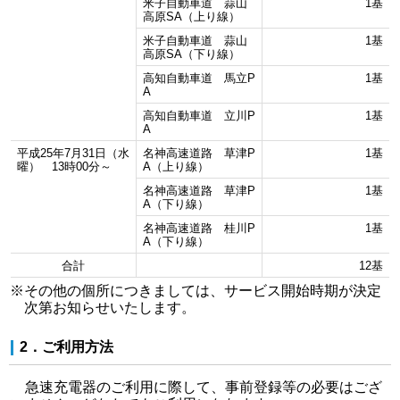
米子自動車道 蒜山
1基
高原SA（上り線）
米子自動車道 蒜山
1基
高原SA（下り線）
高知自動車道 馬立P
1基
A
高知自動車道 立川P
1基
A
平成25年7月31日（水
名神高速道路 草津P
1基
曜） 13時00分～
A（上り線）
名神高速道路 草津P
1基
A（下り線）
名神高速道路 桂川P
1基
A（下り線）
合計
12基
※その他の個所につきましては、サービス開始時期が決定
次第お知らせいたします。
2．ご利用方法
急速充電器のご利用に際して、事前登録等の必要はござ