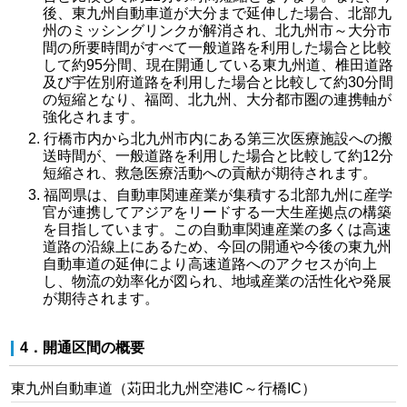
後、東九州自動車道が大分まで延伸した場合、北部九
州のミッシングリンクが解消され、北九州市～大分市
間の所要時間がすべて一般道路を利用した場合と比較
して約95分間、現在開通している東九州道、椎田道路
及び宇佐別府道路を利用した場合と比較して約30分間
の短縮となり、福岡、北九州、大分都市圏の連携軸が
強化されます。
行橋市内から北九州市内にある第三次医療施設への搬
送時間が、一般道路を利用した場合と比較して約12分
短縮され、救急医療活動への貢献が期待されます。
福岡県は、自動車関連産業が集積する北部九州に産学
官が連携してアジアをリードする一大生産拠点の構築
を目指しています。この自動車関連産業の多くは高速
道路の沿線上にあるため、今回の開通や今後の東九州
自動車道の延伸により高速道路へのアクセスが向上
し、物流の効率化が図られ、地域産業の活性化や発展
が期待されます。
4．開通区間の概要
東九州自動車道（苅田北九州空港IC～行橋IC）