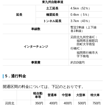
東九州自動車道
土工延長
4.5km（52％）
延長
橋梁延長
0.4km（ 5％）
トンネル延長
3.7km（43％）
暫定2車線（上下線
車線数
各1車線）
苅田北九州空港IC：
福岡県京都郡苅
田町大字雨窪
インターチェンジ
行橋IC：
福岡県行橋市大
字下検地
事業費
約310億円
5．通行料金
開通区間の料金については、下記のとおりです。
軽自動
普通車
中型車
大型車
特大車
車等
苅田北
350円
400円
400円
500円
750円