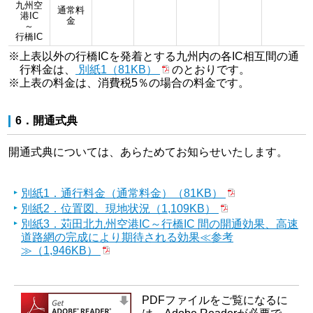
九州空
通常料
港IC
金
～
行橋IC
※上表以外の行橋ICを発着とする九州内の各IC相互間の通
行料金は、
別紙1（81KB）
のとおりです。
※上表の料金は、消費税5％の場合の料金です。
6．開通式典
開通式典については、あらためてお知らせいたします。
別紙1．通行料金（通常料金）（81KB）
別紙2．位置図、現地状況（1,109KB）
別紙3．苅田北九州空港IC～行橋IC 間の開通効果、高速
道路網の完成により期待される効果≪参考
≫（1,946KB）
PDFファイルをご覧になるに