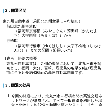
2．開通区間
東九州自動車道（苅田北九州空港IC～行橋IC）
苅田北九州空港IC
（福岡県京都郡（みやこぐん）苅田町（かんだま
ち）大字雨窪（あまくぼ）） から
行橋IC
（福岡県行橋市（ゆくはしし）大字下検地（しもけ
んじ）） までの区間（延長8.6km）
［参考：路線の概要］
東九州自動車道は、九州の東側において、北九州市を起
点とし、福岡、大分、宮崎、鹿児島の各県を結び鹿児島
市に至る延長約436kmの高速自動車国道です。
3．開通の効果
今回の開通により、北九州市～行橋市間の高速交通ネ
ットワークが形成され、すべて一般道路を利用した場
合と比較して約12分の時間短縮となります。また、今