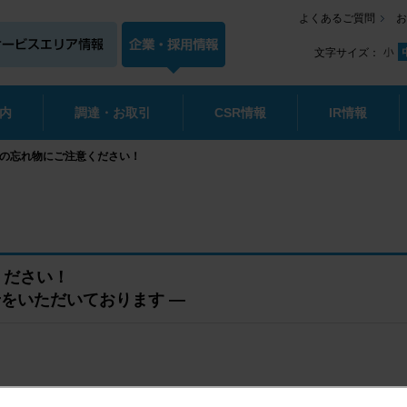
よくあるご質問
お
文字サイズ：
内
調達・お取引
CSR情報
IR情報
の忘れ物にご注意ください！
ください！
せをいただいております ―
取締役社長：石塚 由成）では、平成27年度の管内のサービスエリア（S