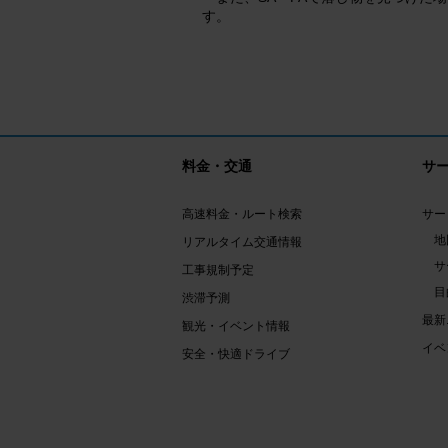
す。
料金・交通
サ
高速料金・ルート検索
サー
地
リアルタイム交通情報
サ
工事規制予定
目
渋滞予測
最新
観光・イベント情報
イベ
安全・快適ドライブ