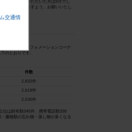
お問い合わせをいただいた月は8月でし
ご注意いただきますよう、お願いいたし
ム交通情
やSA・PAのインフォメーションコーナ
以下のとおりです。
件数
2,832件
2,619件
2,530件
位は財布類345件、携帯電話類338
類・履物類の忘れ物・落し物が多くなる