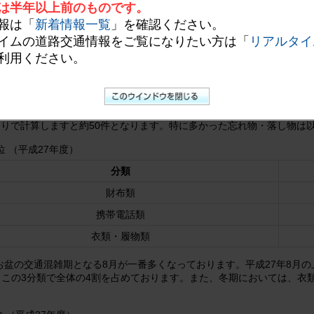
お知らせします。集計結果から昨年度最も多く忘れ物・落し物に関する
は半年以上前のものです。
の機会が増える時期となりますので、快適な旅行のためにも忘れ物には
報は「
新着情報一覧
」を確認ください。
イムの道路交通情報をご覧になりたい方は「
リアルタイ
利用ください。
おります
もの忘れ物・落し物に関するお問い合わせをNEXCO西日本お客さまセンター
たりで計算しますと約50件となります。特に多かった忘れ物・落し物は
位 （平成27年度）
分類
財布類
携帯電話類
衣類・履物類
盆の交通混雑期となる8月が一番多くなっております。平成27年8月の上
、この3分類で全体の4割を占めております。また、冬期においては、衣