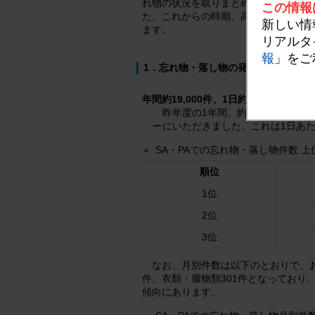
れ物の状況を取りまとめましたので、
この情報
た。これからの時期、高速道路ご利用
新しい情
ます。
リアルタ
報
」をご
1．忘れ物・落し物の発生状況
年間約19,000件、1日約50件発生して
昨年度の1年間、約19,000件
ーにいただきました。これは1日あ
SA・PAでの忘れ物・落し物件数 上
順位
1位
2位
3位
なお、月別件数は以下のとおりで、お
件、衣類・履物類301件となっており
傾向にあります。