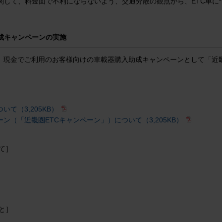
関して、料金面で不利にならないよう、交通分散の観点から、ETC車に
成キャンペーンの実施
、現金でご利用のお客様向けの車載器購入助成キャンペーンとして「近畿
て（3,205KB）
ン（「近畿圏ETCキャンペーン」）について（3,205KB）
て］
と］