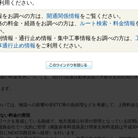
利用ください。
金水準や車種区分等が異なっていた近畿圏の高速道路（阪神高速（京都
料金体系について、対距離制を基本とした利用重視の料金体系へ平成29
報をお調べの方は、
開通関係情報
をご覧ください。
料金を継続します。
路の料金・経路をお調べの方は、
ルート検索・料金情報
い。
制情報・通行止め情報・集中工事情報をお調べの方は、
事通行止め情報
をご利用ください。
の整理・統一とネットワーク整備
の高速自動車国道の大都市近郊区間の水準を基本とする対距離制を導入
備に必要な財源確保の観点から、有料道路事業について、事業費の概ね
を設定します。
の路線の料金水準についても、現行の高速自動車国道の大都市近郊区間の
します。
ついては、物流への影響や非ETC車の負担増などを考慮して、上限料金
のない料金の実現
ワークを形成している路線で、地方道路公社等の管理となっている区間
道路会社で一元的に管理（南阪奈有料道路及び堺泉北有料道路は平成30
1日にNEXCO西日本へ移管）を行います。