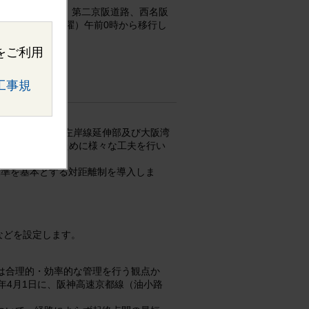
線は除きます）、第二京阪道路、西名阪
年6月3日（土曜）午前0時から移行し
をご利用
工事規
しますが、淀川左岸線延伸部及び大阪湾
5割を確保するために様々な工夫を行い
水準を基本とする対距離制を導入しま
などを設定します。
は合理的・効率的な管理を行う観点か
年4月1日に、阪神高速京都線（油小路