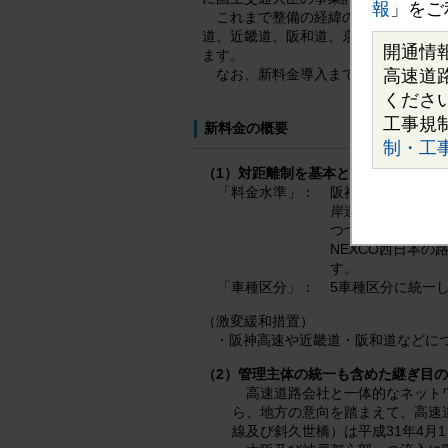
報
」をご
これまで整備の経緯の違い等から料
道、近畿道、阪和道、京滋バイパス）の
開通情
ます。
なお、新料金導入までの間は、現行
高速道
くださ
工事規
新料金の概要
制・工
（1）対距離制を基本とした料金体系
「料金水準」：
阪神高速は、現行
岸道路西伸部の整
つつ、必要な料金
NEXCO西日本
す。
「車種区分」：
5車種区分に統一
（激変緩和措置）
阪神高速や近畿道・阪和道などに
（2）管理主体の統一も含めた継ぎ目
高速道路会社と一体的なネット
ら、地方の意向を踏まえて、高速
線及び斜久世橋）は平成31年4月