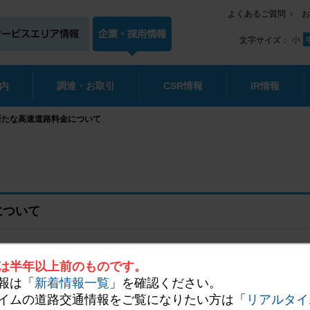
よくあるご質問
お
文字サイズ：
内
調達・お取引
CSR情報
IR情報
新たな高速道路料金について
について
は半年以上前のものです。
報は「
新着情報一覧
」を確認ください。
路株式会社は、高速道路の通行料金の変更について、道路整備特別措置法
イムの道路交通情報をご覧になりたい方は「
リアルタイ
たので、お知らせします。