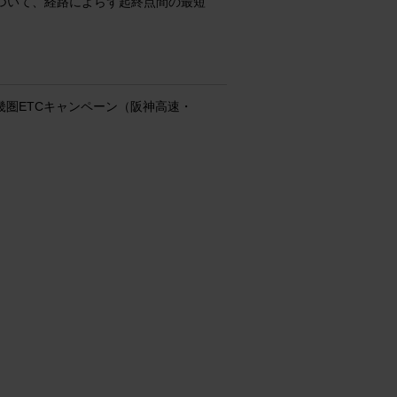
ついて、経路によらず起終点間の最短
圏ETCキャンペーン（阪神高速・