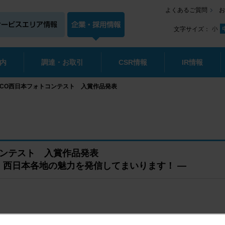
よくあるご質問
お
文字サイズ：
内
調達・お取引
CSR情報
IR情報
EXCO西日本フォトコンテスト 入賞作品発表
コンテスト 入賞作品発表
、西日本各地の魅力を発信してまいります！ ―
取締役社長：芝村 善治）が実施した、第22回NEXCO西日本フォトコ