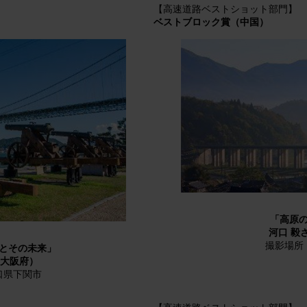
【高速道路ベストショット部門】
ベストブロック賞（中国）
「高原
河口 毅
撮影場所
とその未来」
（大阪府）
口県下関市