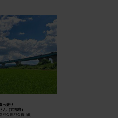
真っ盛り」
博さん（京都府）
都府久世郡久御山町