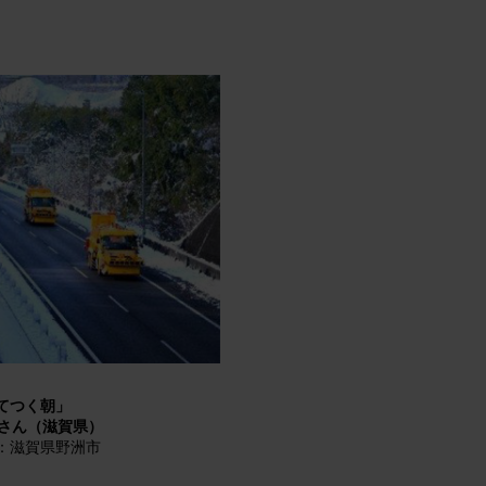
てつく朝」
人さん（滋賀県）
：滋賀県野洲市