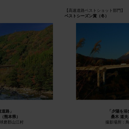
【高速道路ベストショット部門】
ベストシーズン賞（冬）
速道路」
「夕陽を浴
ん（熊本県）
桑木 道
球磨郡山江村
撮影場所：