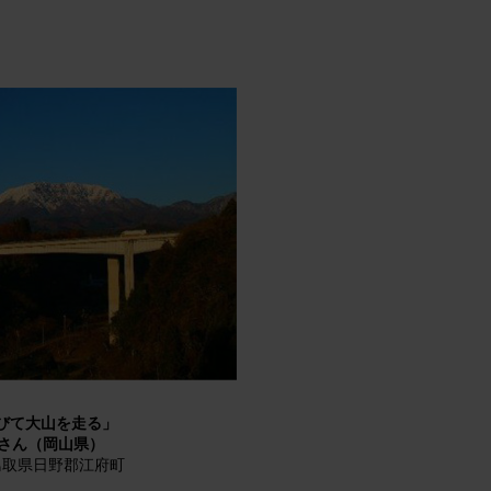
びて大山を走る」
夫さん（岡山県）
鳥取県日野郡江府町