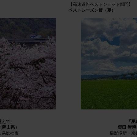
【高速道路ベストショット部門】
ベストシーズン賞（夏）
越えて」
「夏
（岡山県）
栗田 智
山県総社市
撮影場所：京