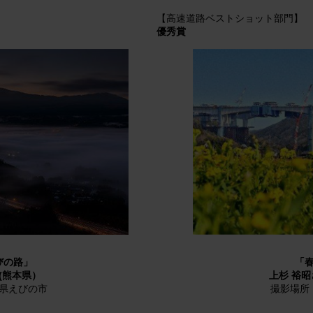
【高速道路ベストショット部門】
優秀賞
びの路」
「
(熊本県）
上杉 裕
県えびの市
撮影場所