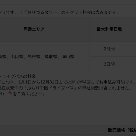
おりです。（「おりづるタワー」のチケット料金は含みません。）
周遊エリア
最大利用日数
2日間
島県、山口県、島根県、鳥取県、岡山県
3日間
ドライブパスの料金
ドにつき、1月1日から12月31日までの間で年4回までお申込み可能です
現在販売中の「ぶらり中国ドライブパス」の申込回数は含まれません。
KB）
をご覧ください。
販売価格［税