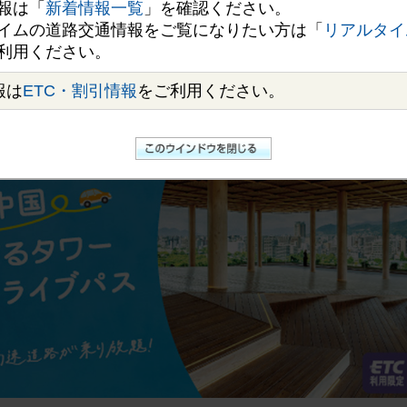
ー株式会社が運営する「おりづるタワー」のチケットとのセット購入で利
報は「
新着情報一覧
」を確認ください。
ス」（以下「本ドライブパス」）を販売します。
イムの道路交通情報をご覧になりたい方は「
リアルタイ
エリア内の高速道路がお得に利用できるドライブパスと「おりづるタワ
利用ください。
ドライブパスよりもお得な料金でご利用できるプランです。
「おりづるタワー」等の観光スポットへ足を運んでいただき、魅力あふ
報は
ETC・割引情報
をご利用ください。