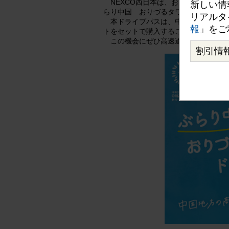
NEXCO西日本は、おりづるタワ
新しい情
らり中国 おりづるタワードライブパ
リアルタ
本ドライブパスは、中国地方の対象
報
」をご
トをセットで購入することで、通常の
この機会にぜひ高速道路を利用して
割引情