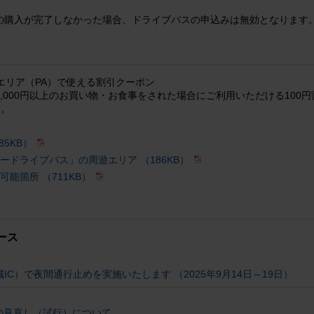
の購入が完了しなかった場合、ドライブパスの申込みは無効となります
エリア（PA）で使える割引クーポン
込1,000円以上のお買い物・お食事をされた場合にご利用いただける10
い。
85KB）
ードライブパス」の周遊エリア （186KB）
能箇所 （711KB）
ース
城IC）で夜間通行止めを実施いたします （2025年9月14日～19日）
の見直し（試行）について