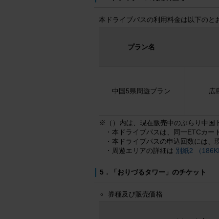
本ドライブパスの利用料金は以下のと
プラン名
中国5県周遊プラン
広
※（）内は、現在販売中のぶらり中国
本ドライブパスは、同一ETCカー
本ドライブパスの申込回数には、
周遊エリアの詳細は
別紙2 （186
5．「おりづるタワー」のチケット
券種及び販売価格