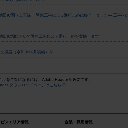
井川池田IC間（上下線） 緊急工事による通行止めは終了しました― 工事
井川池田IC間において緊急工事による通行止めを実施します
業の概要（令和8年6月実績）
イルをご覧になるには、Adobe Readerが必要です。
 Reader ダウンロードページはこちら
ービスエリア情報
企業・採用情報