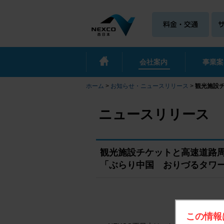
会社案内
事業案
ホーム
>
お知らせ・ニュースリリース
>
観光施設
ニュースリリース
観光施設チケットと高速道路
「ぶらり中国 おりづるタワ
この情報