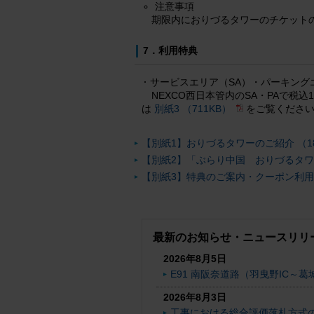
注意事項
期限内におりづるタワーのチケット
7．利用特典
サービスエリア（SA）・パーキング
NEXCO西日本管内のSA・PAで税
は
別紙3 （711KB）
をご覧くださ
【別紙1】おりづるタワーのご紹介 （1
【別紙2】「ぶらり中国 おりづるタワ
【別紙3】特典のご案内・クーポン利用可
最新のお知らせ・ニュースリリ
2026年8月5日
E91 南阪奈道路（羽曳野IC～葛
2026年8月3日
工事における総合評価落札方式