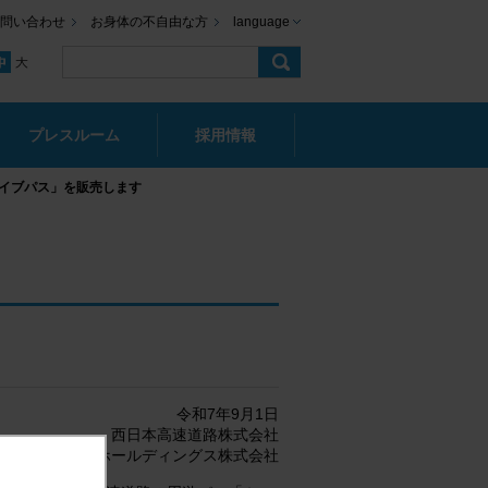
問い合わせ
お身体の不自由な方
language
プレスルーム
採用情報
イブパス」を販売します
令和7年9月1日
西日本高速道路株式会社
道路サービス・ホールディングス株式会社