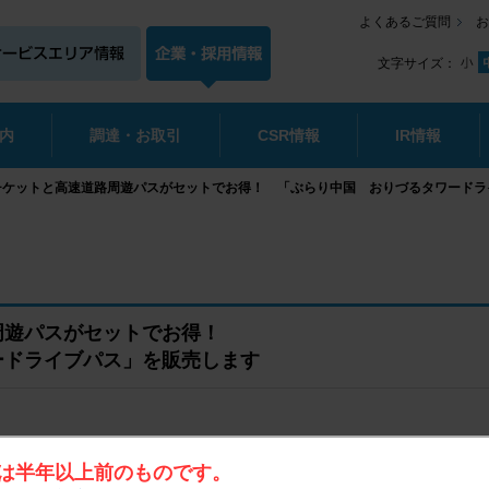
よくあるご質問
お
文字サイズ：
内
調達・お取引
CSR情報
IR情報
チケットと高速道路周遊パスがセットでお得！ 「ぶらり中国 おりづるタワードラ
周遊パスがセットでお得！
ードライブパス」を販売します
西日本高速
は半年以上前のものです。