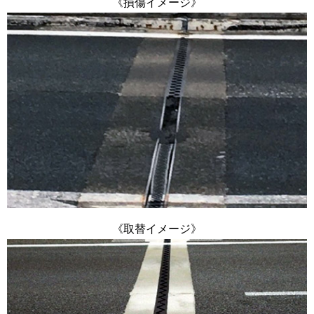
《損傷イメージ》
《取替イメージ》