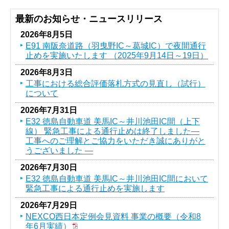
最新のお知らせ・ニュースリリース
2026年8月5日
E91 南阪奈道路（羽曳野IC～葛󠄀城IC）で夜間通行
止めを実施いたします （2025年9月14日～19日）
2026年8月3日
工事における総合評価落札方式の見直し（試行）
について
2026年7月31日
E32 徳島自動車道 美馬IC～井川池田IC間（上下
線） 緊急工事による通行止めは終了しました―
工事へのご理解とご協力をいただき誠にありがと
うございました ―
2026年7月30日
E32 徳島自動車道 美馬IC～井川池田IC間において
緊急工事による通行止めを実施します
2026年7月29日
NEXCO西日本定例会見資料 事業の概要（令和8
年6月実績）