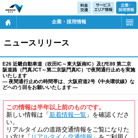
企業・採用情報
ニュースリリース
E26 近畿自動車道（吹田IC～東大阪南IC）及びE89 第二京
阪道路（門真JCT～第二京阪門真IC）で夜間通行止めを実施
いたします
― 夜間通行止めの時間帯は、大阪府道2号《中央環状線》な
どへのう回をお願いいたします ―
この情報は半年以上前のものです。
新しい情報は「
新着情報一覧
」を確認くださ
い。
リアルタイムの道路交通情報をご覧になりた
い方は「
リアルタイム交通情報
」をご利用く