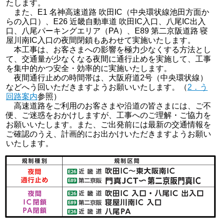
たします。
また、E1 名神高速道路 吹田IC（中央環状線池田方面か
らの入口）、E26 近畿自動車道 吹田IC入口、八尾IC出入
口、八尾パーキングエリア（PA）、E89 第二京阪道路 寝
屋川南IC入口の夜間閉鎖もあわせて実施いたします。
本工事は、お客さまへの影響を極力少なくする方法とし
て、交通量が少なくなる夜間に通行止めを実施して、工事
を集中的かつ安全・効率的に実施いたします。
夜間通行止めの時間帯は、大阪府道2号（中央環状線）
などへう回いただきますようお願いいたします。（
2．う
回路案内
参照）
高速道路をご利用のお客さまや沿道の皆さまには、ご不
便、ご迷惑をおかけしますが、工事へのご理解・ご協力を
お願いいたします。また、ご出発前には最新の交通情報を
ご確認のうえ、計画的にお出かけいただきますようお願い
いたします。