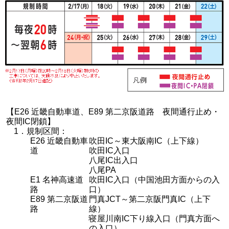
【E26 近畿自動車道、E89 第二京阪道路 夜間通行止め・
夜間IC閉鎖】
1．規制区間：
E26 近畿自動車
吹田IC～東大阪南IC（上下線）
道
吹田IC入口
八尾IC出入口
八尾PA
E1 名神高速道
吹田IC入口（中国池田方面からの入
路
口）
E89 第二京阪道
門真JCT～第二京阪門真IC（上下
路
線）
寝屋川南IC下り線入口（門真方面へ
の入口）