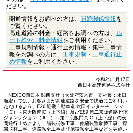
ださい。
開通情報をお調べの方は、
開通関係情報
を
ご覧ください。
高速道路の料金・経路をお調べの方は、
ル
ート検索・料金情報
をご利用ください。
工事規制情報・通行止め情報・集中工事情
報をお調べの方は、
工事規制・工事通行止
め情報
をご利用ください。
令和2年1月17日
西日本高速道路株式会社
NEXCO西日本 関西支社（大阪府茨木市、支社長：永田
順宏）では、お客さまが高速道路を安全で快適にご利用い
ただけるよう、E26 近畿自動車道 吹田インターチェンジ
（IC）～東大阪南IC（上下線）及びE89 第二京阪道路 門真
ジャンクション（JCT）～第二京阪門真IC（上下線）の夜
間通行止めにより、舗装補修工事、伸縮装置取替工事、標
識取替工事、道路保全工事及び施設保全工事などを実施い