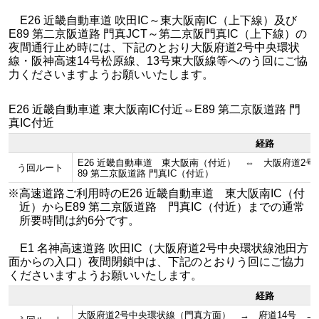
E26 近畿自動車道 吹田IC～東大阪南IC（上下線）及び
E89 第二京阪道路 門真JCT～第二京阪門真IC（上下線）の
夜間通行止め時には、下記のとおり大阪府道2号中央環状
線・阪神高速14号松原線、13号東大阪線等へのう回にご協
力くださいますようお願いいたします。
E26 近畿自動車道 東大阪南IC付近⇔E89 第二京阪道路 門
真IC付近
経路
E26 近畿自動車道 東大阪南（付近） ⇔ 大阪府道2
う回ルート
89 第二京阪道路 門真IC（付近）
※高速道路ご利用時のE26 近畿自動車道 東大阪南IC（付
近）からE89 第二京阪道路 門真IC（付近）までの通常
所要時間は約6分です。
E1 名神高速道路 吹田IC（大阪府道2号中央環状線池田方
面からの入口）夜間閉鎖中は、下記のとおりう回にご協力
くださいますようお願いいたします。
経路
大阪府道2号中央環状線（門真方面） → 府道14号 →