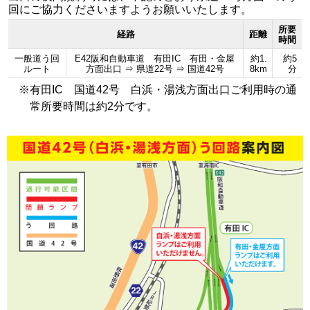
回にご協力くださいますようお願いいたします。
所要
経路
距離
時間
一般道う回
E42阪和自動車道 有田IC 有田・金屋
約1.
約5
ルート
方面出口 ⇒ 県道22号 ⇒ 国道42号
8km
分
※
有田IC 国道42号 白浜・湯浅方面出口ご利用時の通
常所要時間は約2分です。