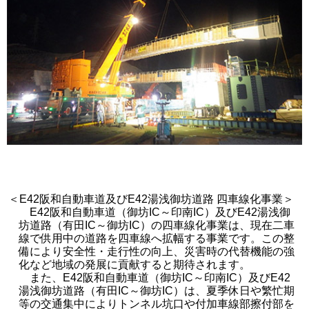
＜E42阪和自動車道及びE42湯浅御坊道路 四車線化事業＞
E42阪和自動車道（御坊IC～印南IC）及びE42湯浅御
坊道路（有田IC～御坊IC）の四車線化事業は、現在二車
線で供用中の道路を四車線へ拡幅する事業です。この整
備により安全性・走行性の向上、災害時の代替機能の強
化など地域の発展に貢献すると期待されます。
また、E42阪和自動車道（御坊IC～印南IC）及びE42
湯浅御坊道路（有田IC～御坊IC）は、夏季休日や繁忙期
等の交通集中によりトンネル坑口や付加車線部擦付部を