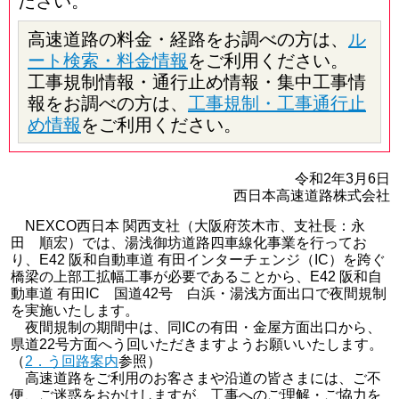
ださい。
高速道路の料金・経路をお調べの方は、
ル
ート検索・料金情報
をご利用ください。
工事規制情報・通行止め情報・集中工事情
報をお調べの方は、
工事規制・工事通行止
め情報
をご利用ください。
令和2年3月6日
西日本高速道路株式会社
NEXCO西日本 関西支社（大阪府茨木市、支社長：永
田 順宏）では、湯浅御坊道路四車線化事業を行ってお
り、E42 阪和自動車道 有田インターチェンジ（IC）を跨ぐ
橋梁の上部工拡幅工事が必要であることから、E42 阪和自
動車道 有田IC 国道42号 白浜・湯浅方面出口で夜間規制
を実施いたします。
夜間規制の期間中は、同ICの有田・金屋方面出口から、
県道22号方面へう回いただきますようお願いいたします。
（
2．う回路案内
参照）
高速道路をご利用のお客さまや沿道の皆さまには、ご不
便、ご迷惑をおかけしますが、工事へのご理解・ご協力を