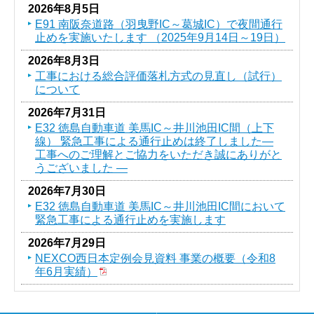
2026年8月5日
E91 南阪奈道路（羽曳野IC～葛󠄀城IC）で夜間通行
止めを実施いたします （2025年9月14日～19日）
2026年8月3日
工事における総合評価落札方式の見直し（試行）
について
2026年7月31日
E32 徳島自動車道 美馬IC～井川池田IC間（上下
線） 緊急工事による通行止めは終了しました―
工事へのご理解とご協力をいただき誠にありがと
うございました ―
2026年7月30日
E32 徳島自動車道 美馬IC～井川池田IC間において
緊急工事による通行止めを実施します
2026年7月29日
NEXCO西日本定例会見資料 事業の概要（令和8
年6月実績）