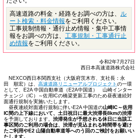
ださい。
高速道路の料金・経路をお調べの方は、
ル
ート検索・料金情報
をご利用ください。
工事規制情報・通行止め情報・集中工事情
報をお調べの方は、
工事規制・工事通行止
め情報
をご利用ください。
令和2年7月27日
西日本高速道路株式会社
NEXCO西日本関西支社（大阪府茨木市、支社長：永
田 順宏）は、
高速道路リニューアルプロジェクト
の一環
として、E2A 中国自動車道（E2A中国道） 山崎インター
チェンジ（IC）～佐用ICの橋梁更新工事のため昼夜連続対
面通行規制を実施いたします。
昼夜連続対面通行規制に伴いE2A 中国道の
山崎IC～佐用
IC間の上下線において、土日祝日に最大渋滞長8kmの渋滞
を予測しております。
渋滞発生が予想される休日に当該工
事区間のご利用の場合は、渋滞が見込まれる時間帯を避け
たご利用やE2 山陽自動車道等へのう回のご検討をお願いい
たします。