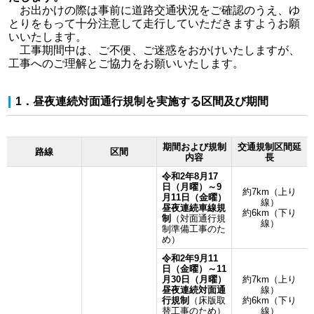
お出かけの際は事前に道路交通状況をご確認のうえ、ゆ
とりをもって十分注意して走行していただきますようお願
いいたします。
工事期間中は、ご不便、ご迷惑をおかけいたしますが、
工事へのご理解とご協力をお願いいたします。
1．昼夜連続対面通行規制を実施する区間及び期間
期間および規制
交通規制区間延
路線
区間
内容
長
令和2年8月17
日（月曜）～9
約7km（上り
月11日（金曜）
線）
昼夜連続車線規
約6km（下り
制
（対面通行規
線）
制準備工事のた
め）
令和2年9月11
日（金曜）～11
月30日（月曜）
約7km（上り
昼夜連続対面通
線）
行規制
（床版取
約6km（下り
替工事のため）
線）