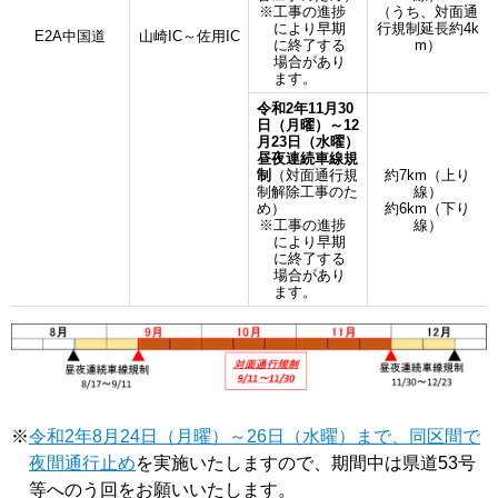
※工事の進捗
（うち、対面通
により早期
行規制延長約4k
E2A中国道
山崎IC～佐用IC
に終了する
m）
場合があり
ます。
令和2年11月30
日（月曜）～12
月23日（水曜）
昼夜連続車線規
制
（対面通行規
約7km（上り
制解除工事のた
線）
め）
約6km（下り
※工事の進捗
線）
により早期
に終了する
場合があり
ます。
※
令和2年8月24日（月曜）～26日（水曜）まで、同区間で
夜間通行止め
を実施いたしますので、期間中は県道53号
等へのう回をお願いいたします。