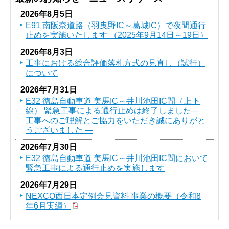
2026年8月5日
E91 南阪奈道路（羽曳野IC～葛󠄀城IC）で夜間通行
止めを実施いたします （2025年9月14日～19日）
2026年8月3日
工事における総合評価落札方式の見直し（試行）
について
2026年7月31日
E32 徳島自動車道 美馬IC～井川池田IC間（上下
線） 緊急工事による通行止めは終了しました―
工事へのご理解とご協力をいただき誠にありがと
うございました ―
2026年7月30日
E32 徳島自動車道 美馬IC～井川池田IC間において
緊急工事による通行止めを実施します
2026年7月29日
NEXCO西日本定例会見資料 事業の概要（令和8
年6月実績）