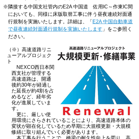
※
隣接する中国支社管内のE2A 中国道 佐用IC～作東IC間
においても、同様に床版取替工事に伴う昼夜連続対面通
行規制を実施いたします。詳細は、「
E2A 中国自動車道
で昼夜連続対面通行規制を実施いたします
」をご参照く
ださい。
（※）高速道路リニ
ューアルプロジェク
ト
NEXCO西日本関
西支社が管理する
高速道路は、開通
後約30年が経過し
た延長が約4割を占
めるなど、経年劣
化が進展していま
す。
更に、厳しい使
用環境にさらされていることにより、高速道路本体の
変状が顕在化しているため早期に大規模更新・大規模
修繕に取り組んでいく必要があります。
本工事を行うことで、橋梁の耐久性向上を図り、高