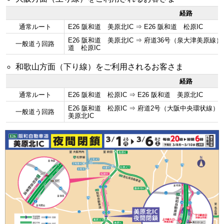
経路
通常ルート
E26 阪和道 美原北IC ⇒ E26 阪和道 松原IC
E26 阪和道 美原北IC ⇒ 府道36号（泉大津美原線）
一般道う回路
道 松原IC
和歌山方面（下り線）をご利用されるお客さま
経路
通常ルート
E26 阪和道 松原IC ⇒ E26 阪和道 美原北IC
E26 阪和道 松原IC ⇒ 府道2号（大阪中央環状線） 
一般道う回路
美原北IC