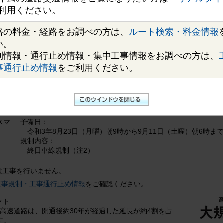
おかれましては、最新の道路交通状況をご確認のうえ、ゆとりをもって
利用ください。
時から月曜日朝9時の間は工事を行いません。
かけいたしますが、工事へのご理解とご協力をお願いいたします。
路の料金・経路をお調べの方は、
ルート検索・料金情報
い。
び期間
制情報・通行止め情報・集中工事情報をお調べの方は、
事通行止め情報
をご利用ください。
期間および規制内容
令和3年5月31日（月曜）朝9時から7月17日（土曜）朝6時まで
（約35日間：土日除く（注1））
スマ
予備日：
令和3年8月23日（月曜）朝9時から9月11日（土曜）朝6時ま
規制内容：
終日車線規制（注2）
は工事を行いません。
工事規制・工事通行止め情報
をご確認ください。
クト
る高速道路は、開通後約30年が経過した延長が約4割を占
す。