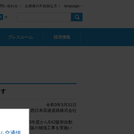
問い合わせ
お身体の不自由な方
language
プレスルーム
採用情報
ます
令和3年3月31日
西日本高速道路株式会社
）として、令和3年度からE42阪和自動
よりコンクリート床版の補強工事を実施い
ム交通情