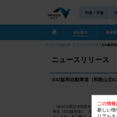
会社案内
事業案
ホーム
>
お知らせ・ニュースリリース
>
E42阪和
ニュースリリース
E42阪和自動車道（和歌山北
この情報
NEXCO西日本関西支社（大阪府茨
新しい情
車道（E42阪和道） 和歌山北インタ
リアルタ
たします。本工事は、今秋から予定し