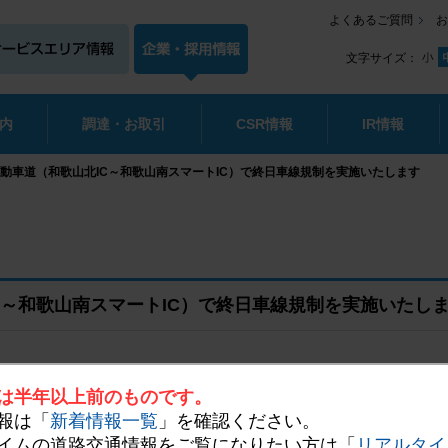
よくあるご質問
お
文字サイズ：
内
調達・お取引
CSR情報
IR情報
自動車道（和歌山北IC～和歌山南スマートIC）で終日車線規制を実施いたします
IC～和歌山南スマートIC）で終日車線規制を実施いたし
は半年以上前のものです。
木市、支社長：永田 順宏）は、
高速道路リニューアルプロジェクト
（※
報は「
新着情報一覧
」を確認ください。
ーチェンジ（IC）～和歌山南スマートIC間において、終日車線規制に
イムの道路交通情報をご覧になりたい方は「
リアルタイ
ている橋梁架け替え工事の事前工事として行うものです。