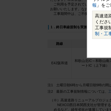
ご利用を予定されているお客さまに
報
」をご
お願いいたします。なお、土曜日朝6
工事期間中は、ご不便、ご迷惑をお
高速道
くださ
1．終日車線規制を実施する区間およ
工事規
制・工
路線
区間
和歌山北IC～和歌山南
E42阪和道
ートIC（上下線）
土曜日朝6時から月曜日朝9時の間
注1
最新の工事規制情報については、
注2
（※）高速道路リニューアルプロジェ
NEXCO西日本関西支社が管理す
めるなど、経年劣化が進展していま