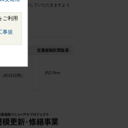
十分注意して走行していただきますよう
をご利用
工事規
交通規制区間延長
約2.0km
で（約15日間）