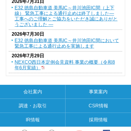
2026年7月31日
E32 徳島自動車道 美馬IC～井川池田IC間（上下
線） 緊急工事による通行止めは終了しました―
工事へのご理解とご協力をいただき誠にありがと
うございました ―
2026年7月30日
E32 徳島自動車道 美馬IC～井川池田IC間において
緊急工事による通行止めを実施します
2026年7月29日
NEXCO西日本定例会見資料 事業の概要（令和8
年6月実績）
会社案内
事業案内
調達・お取引
CSR情報
IR情報
採用情報