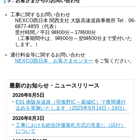
5．お客さまからのお問い合わせ
工事に関するお問い合わせ
NEXCO西日本 関西支社 大阪高速道路事務所 Tel．06-
6877-4855（代表）
受付時間／平日 9時00分～17時00分
（工事期間中は、9時00分～翌6時00分まで受付いた
します。）
通行料金等に関するお問い合わせ
NEXCO西日本 お客さまセンター
をご覧ください。
最新のお知らせ・ニュースリリース
2026年8月5日
E91 南阪奈道路（羽曳野IC～葛󠄀城IC）で夜間通行
止めを実施いたします （2025年9月14日～19日）
2026年8月3日
工事における総合評価落札方式の見直し（試行）
について