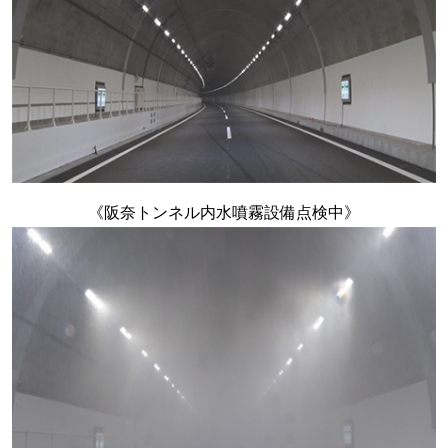
《阪奈トンネル内水噴霧設備点検中》