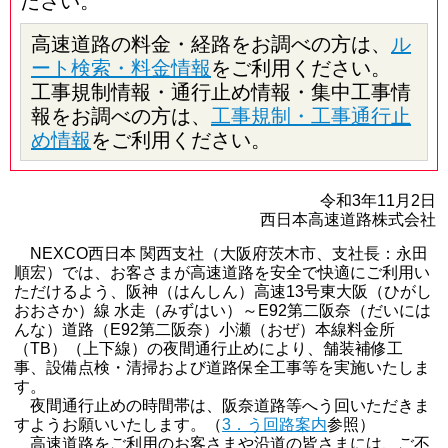
ださい。
高速道路の料金・経路をお調べの方は、
ル
ート検索・料金情報
をご利用ください。
工事規制情報・通行止め情報・集中工事情
報をお調べの方は、
工事規制・工事通行止
め情報
をご利用ください。
令和3年11月2日
西日本高速道路株式会社
NEXCO西日本 関西支社（大阪府茨木市、支社長：永田
順宏）では、お客さまが高速道路を安全で快適にご利用い
ただけるよう、阪神（はんしん）高速13号東大阪（ひがし
おおさか）線 水走（みずはい）～E92第二阪奈（だいには
んな）道路（E92第二阪奈）小瀬（おぜ）本線料金所
（TB）（上下線）の夜間通行止めにより、舗装補修工
事、設備点検・清掃および道路保全工事等を実施いたしま
す。
夜間通行止めの時間帯は、阪奈道路等へう回いただきま
すようお願いいたします。（
3．う回路案内
参照）
高速道路をご利用のお客さまや沿道の皆さまには、ご不