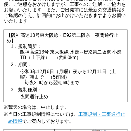
便、ご迷惑をおかけしますが、工事へのご理解・ご協力を
お願いいたします。また、ご出発前には最新の交通情報を
ご確認のうえ、計画的にお出かけいただきますようお願い
いたします。
【阪神高速13号東大阪線・E92第二阪奈 夜間通行止
め】
1．規制箇所：
阪神高速13号 東大阪線 水走～E92第二阪奈 小瀬
TB（上下線） （約8.0km）
2．期間：
令和3年12月6日（月曜）夜から12月11日（土
曜）朝まで （5夜間）
毎夜21時から翌朝6時まで
3．規制種別：
夜間通行止め
※
荒天の場合は、中止します。
※
当日の工事規制情報については、
工事規制・工事通行止
め情報
でご案内しております。