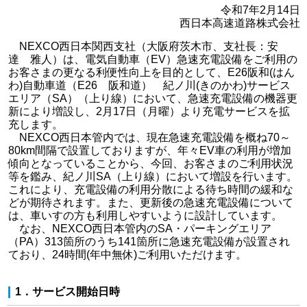
令和7年2月14日
西日本高速道路株式会社
NEXCO西日本関西支社（大阪府茨木市、支社長：安
達 雅人）は、電気自動車（EV）急速充電設備をご利用の
お客さまの更なる利便性向上を目的として、E26阪和(はん
わ)自動車道（E26 阪和道） 紀ノ川(きのかわ)サービス
エリア（SA）（上り線）において、急速充電設備の機器更
新により増設し、2月17日（月曜）より充電サービスを拡
充します。
NEXCO西日本管内では、現在急速充電設備を概ね70～
80km間隔で設置しておりますが、年々EV車の利用が増加
傾向となっていることから、今回、お客さまのご利用状況
等を鑑み、紀ノ川SA（上り線）において増設を行います。
これにより、充電設備の利用分散による待ち時間の緩和な
どが期待されます。また、更新後の急速充電設備について
は、車いすの方も利用しやすいように設計しています。
なお、NEXCO西日本管内のSA・パーキングエリア
（PA）313箇所のうち141箇所に急速充電設備が設置され
ており、24時間(年中無休)ご利用いただけます。
1．サービス開始日時