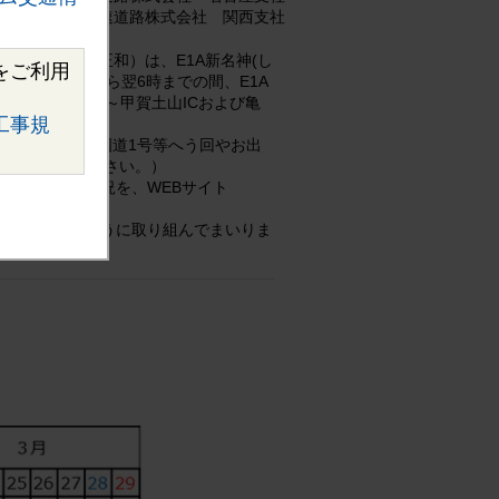
西日本高速道路株式会社 関西支社
支社長・諸富 正和）は、E1A新名神(し
をご利用
曜）各日20時から翌6時までの間、E1A
野(こもの)IC～甲賀土山ICおよび亀
工事規
E26近畿道や、国道1号等へう回やお出
」をご確認ください。）
止め等の実施状況を、WEBサイト
いたします。
最小限にするように取り組んでまいりま