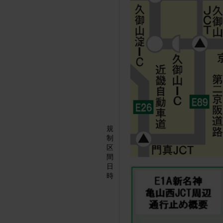
規
制
区
間
日
時