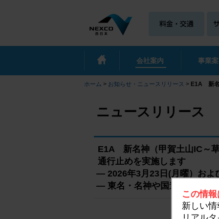
会社案内
事業案
ホーム
>
お知らせ・ニュースリリース
>
E1A 新
ニュースリリース
E1A 新名神（甲賀土山IC～
通行止めを実施します
― 2026年3月23日(月曜）お
― 東名・名神や国道1号等へ
この情報
新しい情
リアルタ