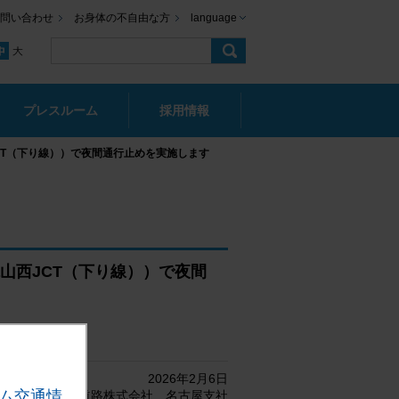
問い合わせ
お身体の不自由な方
language
プレスルーム
採用情報
JCT（下り線））で夜間通行止めを実施します
亀山西JCT（下り線））で夜間
2026年2月6日
ム交通情
中日本高速道路株式会社 名古屋支社