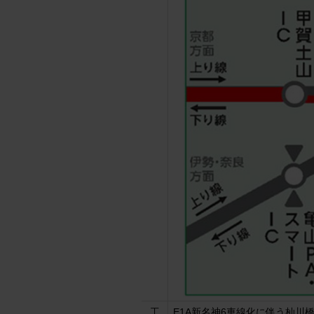
工
E1A新名神6車線化に伴う杣川