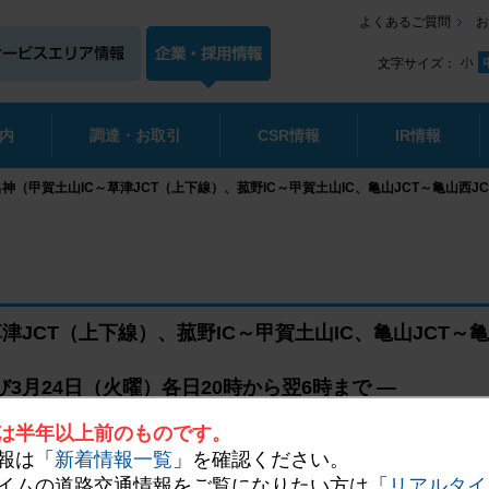
よくあるご質問
お
文字サイズ：
内
調達・お取引
CSR情報
IR情報
名神（甲賀土山IC～草津JCT（上下線）、菰野IC～甲賀土山IC、亀山JCT～亀山西
草津JCT（上下線）、菰野IC～甲賀土山IC、亀山JCT～
よび3月24日（火曜）各日20時から翌6時まで ―
のう回をお願いいたします ―
は半年以上前のものです。
報は「
新着情報一覧
」を確認ください。
イムの道路交通情報をご覧になりたい方は「
リアルタイ