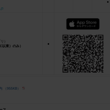
●
プリ）
●
IC以東）のみ）
 （955KB）
ース