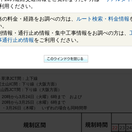
利用ください。
市中区、支社長・前川 利聡）とNEXCO西日本関西支社（大阪府茨木市、
路の料金・経路をお調べの方は、
ルート検索・料金情報
車線化工事や舗装補修工事等のため、3月23日（月曜）から3月24日（火
い。
ターチェンジ（IC）～草津(くさつ)ジャンクション（JCT）（上下線）、菰
制情報・通行止め情報・集中工事情報をお調べの方は、
り線）で夜間通行止めを実施します。
かけいたしますが、E1東名・E1名神・E23東名阪道・E25西名阪道・
事通行止め情報
をご利用ください。
（詳細は、4ページ「
1．工事概要とう回ルートのご案内 （955KB）
行止め区間が一部となる可能性があります。
お出かけの際は、夜間通行
本・iHighway(アイハイウェイ)西日本」等でご確認いただきますようお願い
速道路をご利用いただくために必要な工事です。お客さまへのご迷惑を
します。
～草津JCT間：上下線
甲賀土山IC間：下り線（大阪方面）
～亀山西JCT間：下り線（大阪方面）
）20時から3月24日（火曜）6時まで および
）20時から3月25日（水曜）6時まで
曜）・3月26日（木曜） いずれの場合も同時間帯