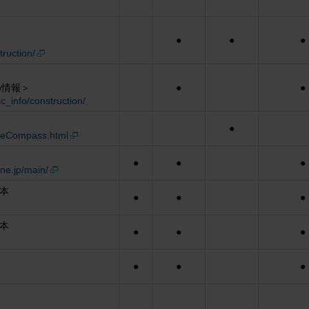
●
●
●
truction/
め情報＞
●
●
ic_info/construction/
●
riveCompass.html
●
●
●
ne.jp/main/
日本
●
●
●
日本
●
●
●
●
●
●