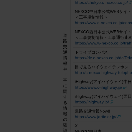
https://chukyo.c-nexco.co.jp/
NEXCO中日本公式WEBサイト
＜工事規制情報＞
https://www.c-nexco.co.jp/cons
NEXCO西日本公式WEBサイト
道
＜工事規制情報・工事通行止
路
https://www.w-nexco.co.jp/traff
交
通
ドライブコンパス
情
https://dc.c-nexco.co.jp/dc/D
報
目で見るハイウェイテレホン
や
http://c-nexco.highway-telepho
工
事
iHighway(アイハイウェイ)中
に
https://www.c-ihighway.jp/
関
iHighway(アイハイウェイ)西
す
https://ihighway.jp/
る
情
道路交通情報Now!!
報
https://www.jartic.or.jp/
の
確
X
認
NEXCO中日本