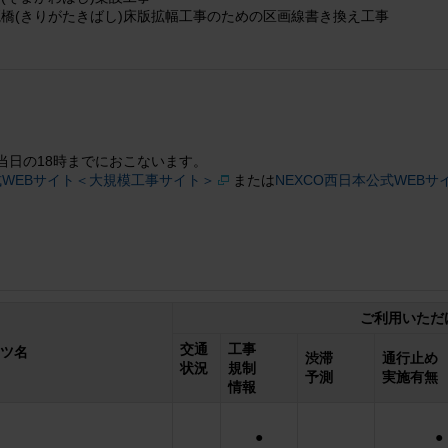
瀧橋(きりがたきばし)床版拡幅工事のための区画線書き換え工事
当日の18時までにおこないます。
WEBサイト＜大規模工事サイト＞
または
NEXCO西日本公式WEB
ご利用いただ
交通
工事
ツ名
渋滞
通行止め
状況
規制
予測
実施有無
情報
●
●