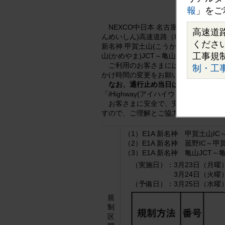
報
」をご
NEXCO中日本 名古屋支社（名古屋
高速道
んめいしん)高速道路（E1A新名神）6
くださ
新名神 甲賀土山(こうかつちやま)イン
工事規
山(かめやま)JCT～亀山西JCT（下
ご利用のお客さまには大変ご迷惑をお
制・工
かけ時間の変更をお願いいたします。
なお、通行止め当日は天候により通
「iHighway(アイハイウェイ)中日
お客さまに安全で、安心・快適な高
すので、ご理解とご協力をお願いいた
（1）E1A 新名神 甲賀土山IC
（2）E1A 新名神 菰野IC～
（3）E1A 新名神 亀山JCT
（実施日）：
3月23日（月曜
3月24日（火曜
（予備日）：
3月25日（水
規
制
区