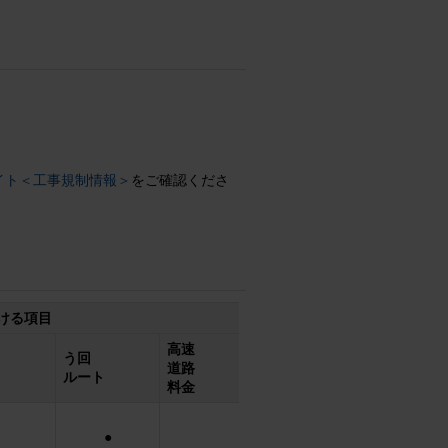
サイト＜工事規制情報＞
をご確認くださ
ける項目
高速
う回
道路
ルート
料金
●