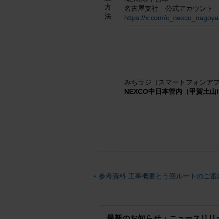
方
名古屋支社 公式アカウント
法
https://x.com/c_nexco_nagoya
みちラジ（スマートフォンア
NEXCO中日本管内（甲賀土山
参考資料 工事概要とう回ルートのご案内
最新のお知らせ・ニュースリリ