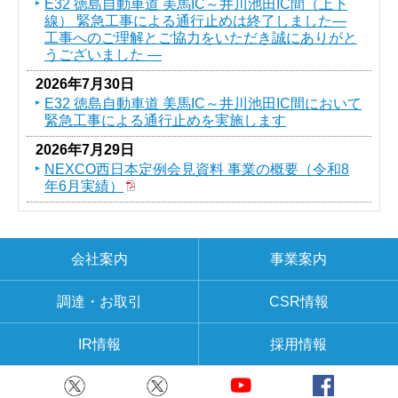
E32 徳島自動車道 美馬IC～井川池田IC間（上下
線） 緊急工事による通行止めは終了しました―
工事へのご理解とご協力をいただき誠にありがと
うございました ―
2026年7月30日
E32 徳島自動車道 美馬IC～井川池田IC間において
緊急工事による通行止めを実施します
2026年7月29日
NEXCO西日本定例会見資料 事業の概要（令和8
年6月実績）
会社案内
事業案内
調達・お取引
CSR情報
IR情報
採用情報