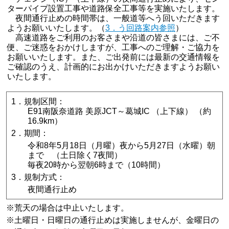
ターパイプ設置工事や道路保全工事等を実施いたします。
夜間通行止めの時間帯は、一般道等へう回いただきます
ようお願いいたします。（
3．う回路案内参照
）
高速道路をご利用のお客さまや沿道の皆さまには、ご不
便、ご迷惑をおかけしますが、工事へのご理解・ご協力を
お願いいたします。また、ご出発前には最新の交通情報を
ご確認のうえ、計画的にお出かけいただきますようお願い
いたします。
1．規制区間：
E91南阪奈道路 美原JCT～葛城IC （上下線） （約
16.9km）
2．期間：
令和8年5月18日（月曜）夜から5月27日（水曜）朝
まで （土日除く7夜間）
毎夜20時から翌朝6時まで（10時間）
3．規制方式：
夜間通行止め
※
荒天の場合は中止いたします。
※
土曜日・日曜日の通行止めは実施しませんが、金曜日の