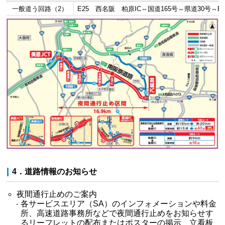
一般道う回路（2）
E25 西名阪 柏原IC⇔国道165号⇔県道30号⇔E
4．道路情報のお知らせ
夜間通行止めのご案内
各サービスエリア（SA）のインフォメーションや料金
所、高速道路事務所などで夜間通行止めをお知らせす
るリーフレットの配布またはポスターの掲示、立看板