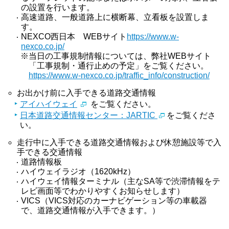
の設置を行います。
高速道路、一般道路上に横断幕、立看板を設置しま
す。
NEXCO西日本 WEBサイト
https://www.w-
nexco.co.jp/
※当日の工事規制情報については、弊社WEBサイト
「工事規制・通行止めの予定」をご覧ください。
https://www.w-nexco.co.jp/traffic_info/construction/
お出かけ前に入手できる道路交通情報
アイハイウェイ
をご覧ください。
日本道路交通情報センター：JARTIC
をご覧くださ
い。
走行中に入手できる道路交通情報および休憩施設等で入
手できる交通情報
道路情報板
ハイウェイラジオ（1620kHz）
ハイウェイ情報ターミナル（主なSA等で渋滞情報をテ
レビ画面等でわかりやすくお知らせします）
VICS（VICS対応のカーナビゲーション等の車載器
で、道路交通情報が入手できます。）