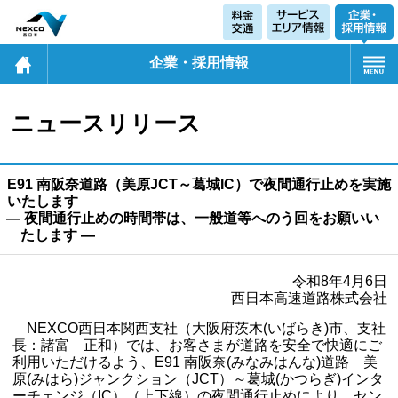
企業・採用情報
ニュースリリース
E91 南阪奈道路（美原JCT～葛󠄀城IC）で夜間通行止めを実施
いたします
― 夜間通行止めの時間帯は、一般道等へのう回をお願いい
たします ―
令和8年4月6日
西日本高速道路株式会社
NEXCO西日本関西支社（大阪府茨木(いばらき)市、支社
長：諸富 正和）では、お客さまが道路を安全で快適にご
利用いただけるよう、E91 南阪奈(みなみはんな)道路 美
原(みはら)ジャンクション（JCT）～葛城(かつらぎ)インタ
ーチェンジ（IC）（上下線）の夜間通行止めにより、セン