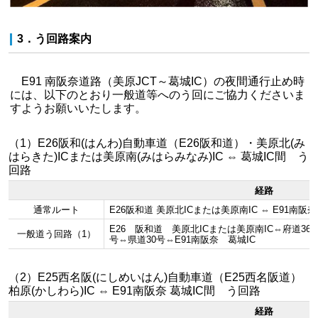
3．う回路案内
E91 南阪奈道路（美原JCT～葛城IC）の夜間通行止め時
には、以下のとおり一般道等へのう回にご協力くださいま
すようお願いいたします。
（1）E26阪和(はんわ)自動車道（E26阪和道）・美原北(み
はらきた)ICまたは美原南(みはらみなみ)IC ⇔ 葛城IC間 う
回路
経路
通常ルート
E26阪和道 美原北ICまたは美原南IC ⇔ E91南阪奈
E26 阪和道 美原北ICまたは美原南IC⇔府道36号
一般道う回路（1）
号⇔県道30号⇔E91南阪奈 葛城IC
（2）E25西名阪(にしめいはん)自動車道（E25西名阪道）
柏原(かしわら)IC ⇔ E91南阪奈 葛城IC間 う回路
経路