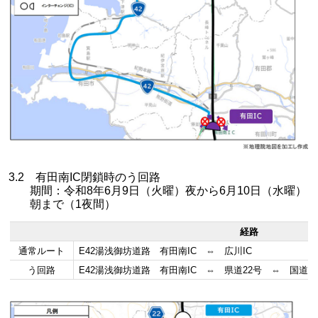
3.2 有田南IC閉鎖時のう回路
期間：令和8年6月9日（火曜）夜から6月10日（水曜）
朝まで（1夜間）
経路
通常ルート
E42湯浅御坊道路 有田南IC ⇔ 広川IC
う回路
E42湯浅御坊道路 有田南IC ⇔ 県道22号 ⇔ 国道4