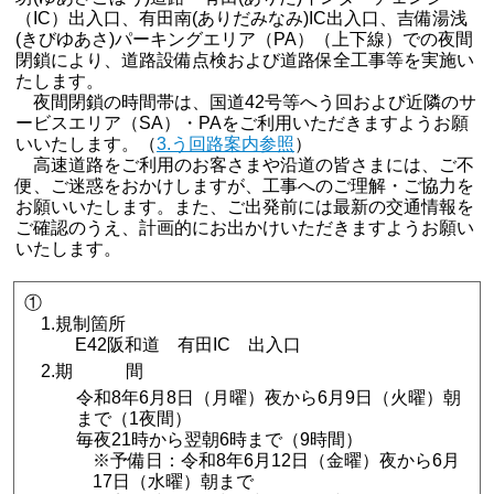
（IC）出入口、有田南(ありだみなみ)IC出入口、吉備湯浅
(きびゆあさ)パーキングエリア（PA）（上下線）での夜間
閉鎖により、道路設備点検および道路保全工事等を実施い
たします。
夜間閉鎖の時間帯は、国道42号等へう回および近隣のサ
ービスエリア（SA）・PAをご利用いただきますようお願
いいたします。（
3.う回路案内参照
）
高速道路をご利用のお客さまや沿道の皆さまには、ご不
便、ご迷惑をおかけしますが、工事へのご理解・ご協力を
お願いいたします。また、ご出発前には最新の交通情報を
ご確認のうえ、計画的にお出かけいただきますようお願い
いたします。
①
1.規制箇所
E42阪和道 有田IC 出入口
2.期 間
令和8年6月8日（月曜）夜から6月9日（火曜）朝
まで（1夜間）
毎夜21時から翌朝6時まで（9時間）
※予備日：令和8年6月12日（金曜）夜から6月
17日（水曜）朝まで