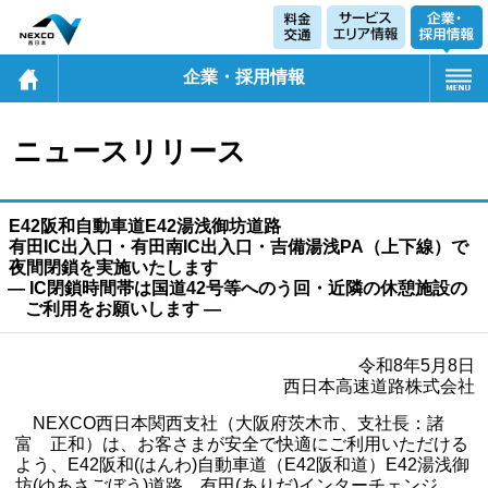
企業・採用情報
ニュースリリース
E42阪和自動車道E42湯浅御坊道路
有田IC出入口・有田南IC出入口・吉備湯浅PA（上下線）で
夜間閉鎖を実施いたします
― IC閉鎖時間帯は国道42号等へのう回・近隣の休憩施設の
ご利用をお願いします ―
令和8年5月8日
西日本高速道路株式会社
NEXCO西日本関西支社（大阪府茨木市、支社長：諸
富 正和）は、お客さまが安全で快適にご利用いただける
よう、E42阪和(はんわ)自動車道（E42阪和道）E42湯浅御
坊(ゆあさごぼう)道路 有田(ありだ)インターチェンジ