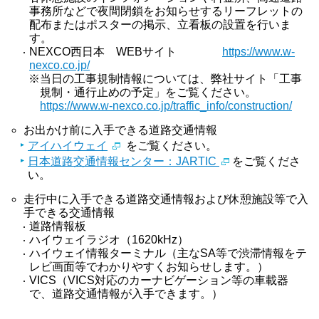
事務所などで夜間閉鎖をお知らせするリーフレットの
配布またはポスターの掲示、立看板の設置を行いま
す。
NEXCO西日本 WEBサイト
https://www.w-
nexco.co.jp/
※当日の工事規制情報については、弊社サイト「工事
規制・通行止めの予定」をご覧ください。
https://www.w-nexco.co.jp/traffic_info/construction/
お出かけ前に入手できる道路交通情報
アイハイウェイ
をご覧ください。
日本道路交通情報センター：JARTIC
をご覧くださ
い。
走行中に入手できる道路交通情報および休憩施設等で入
手できる交通情報
道路情報板
ハイウェイラジオ（1620kHz）
ハイウェイ情報ターミナル（主なSA等で渋滞情報をテ
レビ画面等でわかりやすくお知らせします。）
VICS（VICS対応のカーナビゲーション等の車載器
で、道路交通情報が入手できます。）