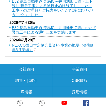
E32 徳島自動車道 美馬IC～井川池田IC間（上下
線） 緊急工事による通行止めは終了しました―
工事へのご理解とご協力をいただき誠にありがと
うございました ―
2026年7月30日
E32 徳島自動車道 美馬IC～井川池田IC間において
緊急工事による通行止めを実施します
2026年7月29日
NEXCO西日本定例会見資料 事業の概要（令和8
年6月実績）
会社案内
事業案内
調達・お取引
CSR情報
IR情報
採用情報