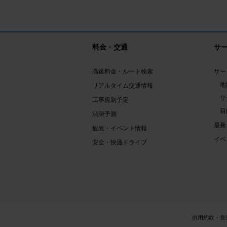
料金・交通
サ
高速料金・ルート検索
サー
地
リアルタイム交通情報
サ
工事規制予定
目
渋滞予測
最新
観光・イベント情報
イベ
安全・快適ドライブ
供用約款・営