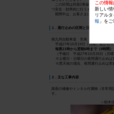
この情報
この区間は対面2車線区間であり、
新しい情
つ安全・効率的に行うものです。
期間中は、お客さまにはご不便、ご
リアルタ
報
」をご
1．通行止めの区間と日時
南九州自動車道 市来（いちき）IC～
平成27年10月19日（月曜）夜から平
毎夜21時から翌朝6時まで（9時間）
（予備日 平成27年10月26日（月
※土曜日・日曜日の夜間通行止めは
※悪天候の場合、夜間通行止めは実
2．主な工事内容
路面の補修やトンネル付属物（非常用
す。
＜樹木