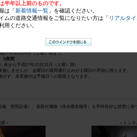
は半年以上前のものです。
高速道路をご利用いただくお客さまへの影響を極力少なくするため、夜
報は「
新着情報一覧
」を確認ください。
迷惑をおかけしますが、ご理解、ご協力をお願いいたします。
イムの道路交通情報をご覧になりたい方は「
リアルタイ
利用ください。
鹿児島西（かごしまにし）IC
成27年10月24日（土曜）朝まで
 5夜間
曜）夜から平成27年10月31日（土曜）朝）
実施しませんが、金曜日の夜間通行止めが土曜日の早朝に跨ります。
施せず、未実施分は予備日への順延となります。
設備、照明設備）、道路付属物（排水構造物等）を常時良好な状態に保
伐採＞
＜トンネ