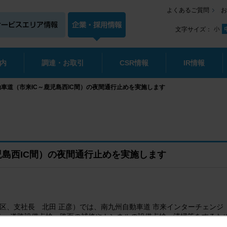
よくあるご質問
お
文字サイズ：
内
調達・お取引
CSR情報
IR情報
車道（市来IC～鹿児島西IC間）の夜間通行止めを実施します
児島西IC間）の夜間通行止めを実施します
央区、支社長 北田 正彦）では、南九州自動車道 市来インターチェンジ（
う、道路設備点検・路面の補修やトンネルの設備点検・清掃等をするた