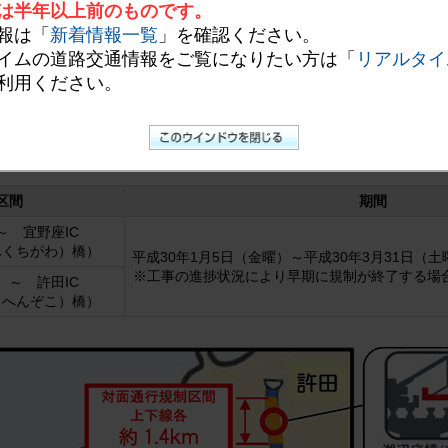
野座（ぎのざ）IC間及び宜野座IC～許田（きょだ）IC間にある2箇所
は半年以上前のものです。
約0.5km）で、コンクリート床版取替工事のための終日対面通行規制を実施
報は「
新着情報一覧
」を確認ください。
座ICにおいて、朝夕の通勤時間帯や2月の3連休に渋滞の発生が予想さ
イムの道路交通情報をご覧になりたい方は「
リアルタイ
もって十分注意してご走行いただけますようお願いいたします。
及び沿道にお住まいの皆さまにはご不便・ご迷惑をおかけしますが、ご
利用ください。
及び期間
区間
期間
～ 宜野座IC
ふくちがわ）橋）
平成30年1月5日（金曜）～平成30年3月31日（土
※工事の進捗状況により早期に規制が終了する場
 ～ 許田IC
こへんぞこ）橋）