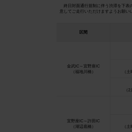
終日対面通行規制に伴う渋滞を下表
意してご走行いただけますようお願い
区間
金武IC～宜野座IC
（福地川橋）
（土
（2
宜野座IC～許田IC
（湖辺底橋）
（土