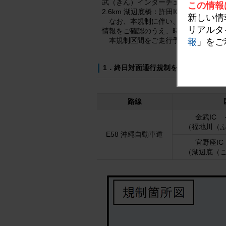
武（きん）インターチェンジ（IC）～宜
この情報
2.6km 湖辺底橋：許田ICから南に
新しい情
なお、本規制に伴い、金武IC～宜野
リアルタ
情報をご確認のうえ、時間にゆとりを
本規制区間をご走行予定のお客さま
報
」をご
1．終日対面通行規制を実施する区間
路線
金武IC 
（福地川（
E58 沖縄自動車道
宜野座IC
（湖辺底（