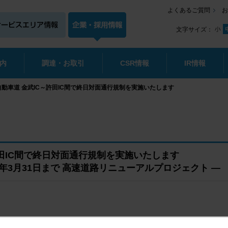
よくあるご質問
お
文字サイズ：
内
調達・お取引
CSR情報
IR情報
縄自動車道 金武IC～許田IC間で終日対面通行規制を実施いたします
～許田IC間で終日対面通行規制を実施いたします
0年3月31日まで 高速道路リニューアルプロジェクト ―
多区、支社長：廣畑 浩司）は、
高速道路リニューアルプロジェクト
（※）