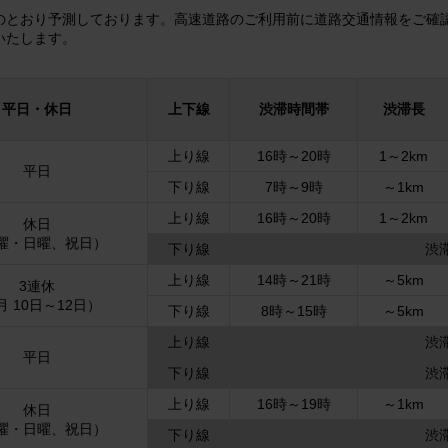
のとおり予測しております。高速道路のご利用前に道路交通情報をご確
いたします。
平日・休日
上下線
渋滞時間帯
渋滞長
上り線
16時～20時
1～2km
平日
下り線
7時～9時
～1km
上り線
16時～20時
1～2km
休日
曜・日曜、祝日）
下り線
渋
上り線
14時～21時
～5km
3連休
月 10日～12日）
下り線
8時～15時
～5km
上り線
渋
平日
下り線
渋
上り線
16時～19時
～1km
休日
曜・日曜、祝日）
下り線
渋