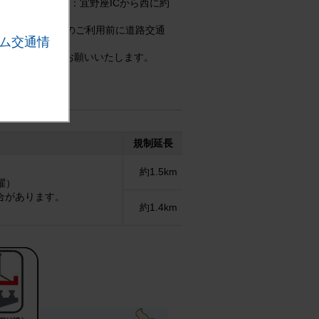
の橋梁（福地川橋：宜野座ICから西に約
いたします。
れます。高速道路のご利用前に道路交通
ム交通情
理解・ご協力をお願いいたします。
規制延長
約1.5km
曜）
合があります。
約1.4km