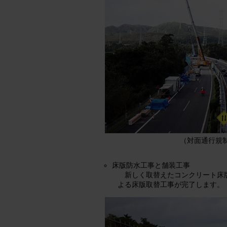
（対面通行規
床版防水工事と舗装工事
新しく取替えたコンクリート床
よる床版取替工事が完了します。