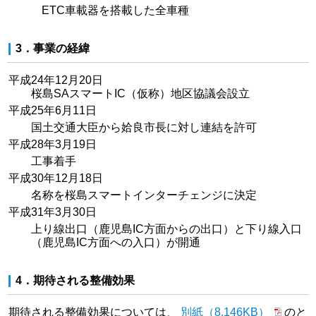
ETC車載器を搭載した全車種
3．事業の経緯
平成24年12月20日
桜島SAスマートIC（仮称）地区協議会設立
平成25年6月11日
国土交通大臣から姶良市長に対し連結を許可
平成28年3月19日
工事着手
平成30年12月18日
名称を桜島スマートインターチェンジに決定
平成31年3月30日
上り線出口（鹿児島IC方面からの出口）と下り線入口
（鹿児島IC方面への入口）が開通
4．期待される整備効果
期待される整備効果については、
別紙（8,146KB）
のと