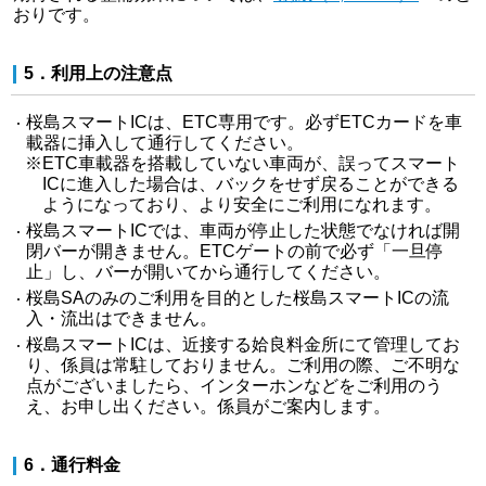
おりです。
5．利用上の注意点
桜島スマートICは、ETC専用です。必ずETCカードを車
載器に挿入して通行してください。
※ETC車載器を搭載していない車両が、誤ってスマート
ICに進入した場合は、バックをせず戻ることができる
ようになっており、より安全にご利用になれます。
桜島スマートICでは、車両が停止した状態でなければ開
閉バーが開きません。ETCゲートの前で必ず「一旦停
止」し、バーが開いてから通行してください。
桜島SAのみのご利用を目的とした桜島スマートICの流
入・流出はできません。
桜島スマートICは、近接する姶良料金所にて管理してお
り、係員は常駐しておりません。ご利用の際、ご不明な
点がございましたら、インターホンなどをご利用のう
え、お申し出ください。係員がご案内します。
6．通行料金