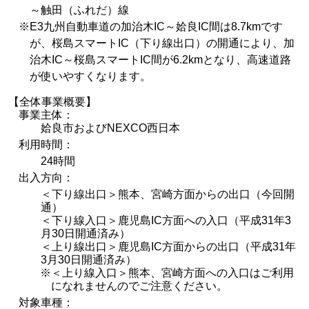
～触田（ふれだ）線
※
E3九州自動車道の加治木IC～姶良IC間は8.7kmです
が、桜島スマートIC（下り線出口）の開通により、加
治木IC～桜島スマートIC間が6.2kmとなり、高速道路
が使いやすくなります。
【全体事業概要】
事業主体：
姶良市およびNEXCO西日本
利用時間：
24時間
出入方向：
＜下り線出口＞熊本、宮崎方面からの出口（今回開
通）
＜下り線入口＞鹿児島IC方面への入口（平成31年3
月30日開通済み）
＜上り線出口＞鹿児島IC方面からの出口（平成31年
3月30日開通済み）
※＜上り線入口＞熊本、宮崎方面への入口はご利用
になれませんのでご注意ください。
対象車種：