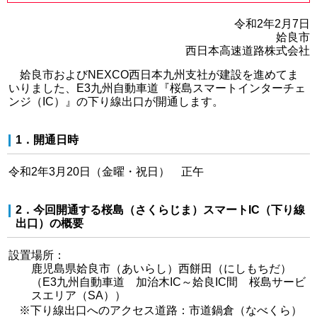
令和2年2月7日
姶良市
西日本高速道路株式会社
姶良市およびNEXCO西日本九州支社が建設を進めてま
いりました、E3九州自動車道『桜島スマートインターチェ
ンジ（IC）』の下り線出口が開通します。
1．開通日時
令和2年3月20日（金曜・祝日） 正午
2．今回開通する桜島（さくらじま）スマートIC（下り線
出口）の概要
設置場所：
鹿児島県姶良市（あいらし）西餅田（にしもちだ）
（E3九州自動車道 加治木IC～姶良IC間 桜島サービ
スエリア（SA））
※
下り線出口へのアクセス道路：市道鍋倉（なべくら）