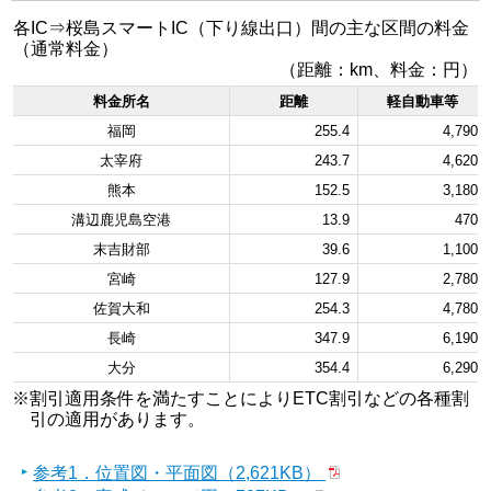
各IC⇒桜島スマートIC（下り線出口）間の主な区間の料金
（通常料金）
（距離：km、料金：円）
料金所名
距離
軽自動車等
福岡
255.4
4,790
太宰府
243.7
4,620
熊本
152.5
3,180
溝辺鹿児島空港
13.9
470
末吉財部
39.6
1,100
宮崎
127.9
2,780
佐賀大和
254.3
4,780
長崎
347.9
6,190
大分
354.4
6,290
※割引適用条件を満たすことによりETC割引などの各種割
引の適用があります。
参考1．位置図・平面図（2,621KB）