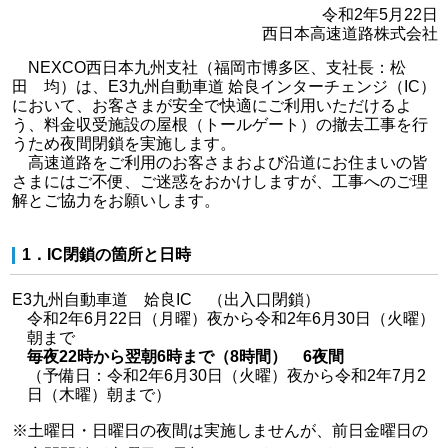
令和2年5月22日
西日本高速道路株式会社
NEXCO西日本九州支社（福岡市博多区、支社長：松
田 均）は、E3九州自動車道 姶良インターチェンジ（IC）
において、お客さまが安全で快適にご利用いただけるよ
う、料金収受施設の屋根（トールゲート）の撤去工事を行
うため夜間閉鎖を実施します。
高速道路をご利用のお客さまおよび沿道にお住まいの皆
さまにはご不便、ご迷惑をおかけしますが、工事へのご理
解とご協力をお願いします。
1．IC閉鎖の箇所と日時
E3九州自動車道 姶良IC （出入口閉鎖）
令和2年6月22日（月曜）夜から令和2年6月30日（火曜）
朝まで
毎夜22時から翌朝6時まで（8時間） 6夜間
（予備日：令和2年6月30日（火曜）夜から令和2年7月2
日（木曜）朝まで）
※
土曜日・日曜日の夜間は実施しませんが、前日金曜日の