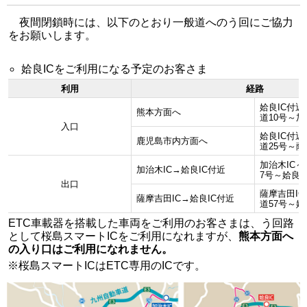
夜間閉鎖時には、以下のとおり一般道へのう回にご協力
をお願いします。
姶良ICをご利用になる予定のお客さま
利用
経路
姶良IC付近
熊本方面へ
道10号～加
入口
姶良IC付近
鹿児島市内方面へ
道25号～薩
加治木IC～
加治木IC→姶良IC付近
7号～姶良I
出口
薩摩吉田IC
薩摩吉田IC→姶良IC付近
道57号～姶
ETC車載器を搭載した車両をご利用のお客さまは、う回路
として桜島スマートICをご利用になれますが、
熊本方面へ
の入り口はご利用になれません。
※桜島スマートICはETC専用のICです。