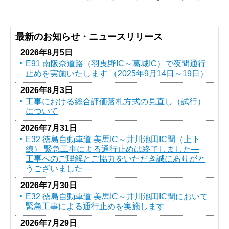
最新のお知らせ・ニュースリリース
2026年8月5日
E91 南阪奈道路（羽曳野IC～葛󠄀城IC）で夜間通行
止めを実施いたします （2025年9月14日～19日）
2026年8月3日
工事における総合評価落札方式の見直し（試行）
について
2026年7月31日
E32 徳島自動車道 美馬IC～井川池田IC間（上下
線） 緊急工事による通行止めは終了しました―
工事へのご理解とご協力をいただき誠にありがと
うございました ―
2026年7月30日
E32 徳島自動車道 美馬IC～井川池田IC間において
緊急工事による通行止めを実施します
2026年7月29日