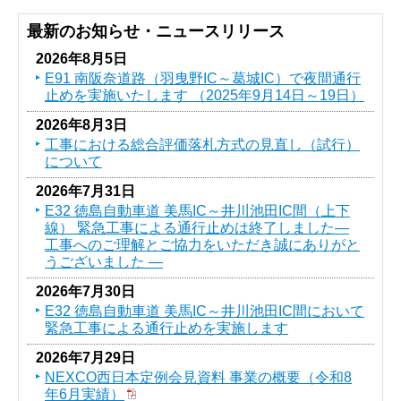
最新のお知らせ・ニュースリリース
2026年8月5日
E91 南阪奈道路（羽曳野IC～葛󠄀城IC）で夜間通行
止めを実施いたします （2025年9月14日～19日）
2026年8月3日
工事における総合評価落札方式の見直し（試行）
について
2026年7月31日
E32 徳島自動車道 美馬IC～井川池田IC間（上下
線） 緊急工事による通行止めは終了しました―
工事へのご理解とご協力をいただき誠にありがと
うございました ―
2026年7月30日
E32 徳島自動車道 美馬IC～井川池田IC間において
緊急工事による通行止めを実施します
2026年7月29日
NEXCO西日本定例会見資料 事業の概要（令和8
年6月実績）