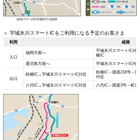
宇城氷川スマートICをご利用になる予定のお客さま
利用
経路
宇城氷川スマートIC付
福岡方面へ
橋IC
入口
鹿児島方面へ
宇城氷川スマートIC付
松橋IC～国道218号～
松橋IC→宇城氷川スマートIC付近
付近
出口
八代IC→宇城氷川スマートIC付近
八代IC～国道3号～町