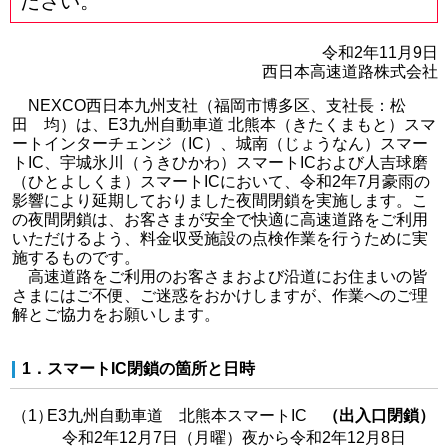
ださい。
令和2年11月9日
西日本高速道路株式会社
NEXCO西日本九州支社（福岡市博多区、支社長：松
田 均）は、E3九州自動車道 北熊本（きたくまもと）スマ
ートインターチェンジ（IC）、城南（じょうなん）スマー
トIC、宇城氷川（うきひかわ）スマートICおよび人吉球磨
（ひとよしくま）スマートICにおいて、令和2年7月豪雨の
影響により延期しておりました夜間閉鎖を実施します。こ
の夜間閉鎖は、お客さまが安全で快適に高速道路をご利用
いただけるよう、料金収受施設の点検作業を行うために実
施するものです。
高速道路をご利用のお客さまおよび沿道にお住まいの皆
さまにはご不便、ご迷惑をおかけしますが、作業へのご理
解とご協力をお願いします。
1．スマートIC閉鎖の箇所と日時
（1）
E3九州自動車道 北熊本スマートIC
（出入口閉鎖）
令和2年12月7日（月曜）夜から令和2年12月8日