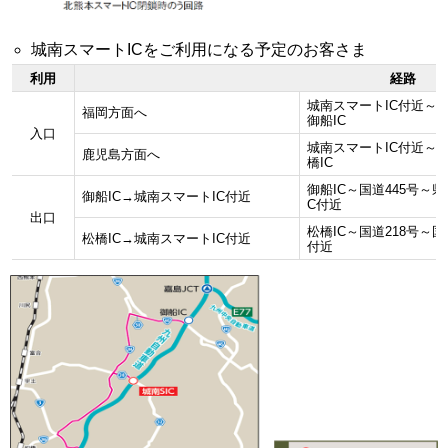
城南スマートICをご利用になる予定のお客さま
利用
経路
城南スマートIC付近～県
福岡方面へ
御船IC
入口
城南スマートIC付近～県
鹿児島方面へ
橋IC
御船IC～国道445号～県
御船IC→城南スマートIC付近
C付近
出口
松橋IC～国道218号～
松橋IC→城南スマートIC付近
付近