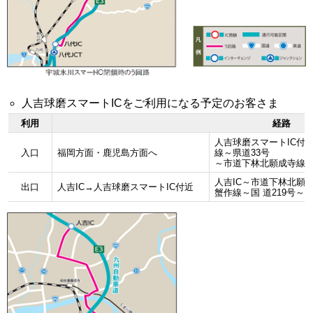
人吉球磨スマートICをご利用になる予定のお客さま
利用
経路
人吉球磨スマートIC付
入口
福岡方面・鹿児島方面へ
線～県道33号
～市道下林北願成寺線線
人吉IC～市道下林北願
出口
人吉IC→人吉球磨スマートIC付近
蟹作線～国 道219号～