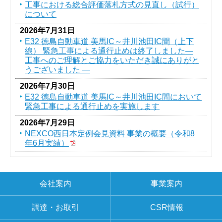
工事における総合評価落札方式の見直し（試行）
について
2026年7月31日
E32 徳島自動車道 美馬IC～井川池田IC間（上下
線） 緊急工事による通行止めは終了しました―
工事へのご理解とご協力をいただき誠にありがと
うございました ―
2026年7月30日
E32 徳島自動車道 美馬IC～井川池田IC間において
緊急工事による通行止めを実施します
2026年7月29日
NEXCO西日本定例会見資料 事業の概要（令和8
年6月実績）
会社案内
事業案内
調達・お取引
CSR情報