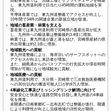
自動車産業では、沿線工場とサプライチェーンを構築
し、東九州道利用で日当たり45時間の運転短縮を実
現。
半導体産業では、東九州道整備でアクセスが向上し、
10年間で34件の関連企業の新規立地が促進。
地域の畜産業・林業を支える
畜産業では東九州道利用で宮崎県の畜産出荷が拡大
し、九州外への輸送量は整備後約3.4倍に増加。
林業では、東九州道が森と港を結び、宮崎県産材の県
外出荷量は約2.1倍に増加。
地域観光への貢献
東九州道整備により、海岸沿いのサーフスポットへの
アクセスが向上し来訪者が増加。
また、細島港からのバスツアーの行先拡大や滞在時間
増加が可能になり地域観光に貢献。
地域医療への貢献
東九州道利用で、大分県・宮崎県で三次救急医療機関
への30分以内の搬送可能人口が約9万人増加。
4車線化工事及びミッシングリンク解消に向けて
安全安心と快適な道路空間を目指し東九州道の4車線
化を推進。
未開通の日南東郷IC～志布志ICでは整備が進行。開通
により利便性が向上し沿線地域の活性化が期待。