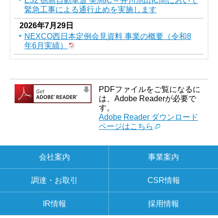
E32 徳島自動車道 美馬IC～井川池田IC間において
緊急工事による通行止めを実施します
2026年7月29日
NEXCO西日本定例会見資料 事業の概要（令和8
年6月実績）
PDFファイルをご覧になるに
は、Adobe Readerが必要で
す。
Adobe Reader ダウンロード
ページはこちら
会社案内
事業案内
調達・お取引
CSR情報
IR情報
採用情報