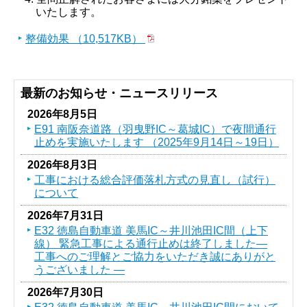
いたします。
整備効果 （10,517KB）
最新のお知らせ・ニュースリリース
2026年8月5日
E91 南阪奈道路（羽曳野IC～葛󠄀城IC）で夜間通行
止めを実施いたします （2025年9月14日～19日）
2026年8月3日
工事における総合評価落札方式の見直し（試行）
について
2026年7月31日
E32 徳島自動車道 美馬IC～井川池田IC間（上下
線） 緊急工事による通行止めは終了しました―
工事へのご理解とご協力をいただき誠にありがと
うございました ―
2026年7月30日