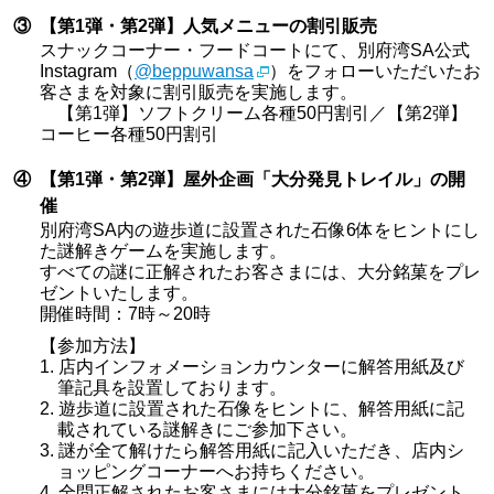
③
【第1弾・第2弾】人気メニューの割引販売
スナックコーナー・フードコートにて、別府湾SA公式
Instagram（
@beppuwansa
）をフォローいただいたお
客さまを対象に割引販売を実施します。
【第1弾】ソフトクリーム各種50円割引／【第2弾】
コーヒー各種50円割引
④
【第1弾・第2弾】屋外企画「大分発見トレイル」の開
催
別府湾SA内の遊歩道に設置された石像6体をヒントにし
た謎解きゲームを実施します。
すべての謎に正解されたお客さまには、大分銘菓をプレ
ゼントいたします。
開催時間：7時～20時
【参加方法】
店内インフォメーションカウンターに解答用紙及び
筆記具を設置しております。
遊歩道に設置された石像をヒントに、解答用紙に記
載されている謎解きにご参加下さい。
謎が全て解けたら解答用紙に記入いただき、店内シ
ョッピングコーナーへお持ちください。
全問正解されたお客さまには大分銘菓をプレゼント