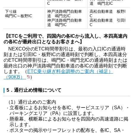
C
道 鳴門北IC
下り線
神戸淡路鳴門自動車
高松自動車道 板野I
鳴門IC～板野IC
道 鳴門北IC
C
神戸淡路鳴門自動車
高松自動車道 引田I
道 鳴門IC
C
【ETCをご利用で、四国内の各ICから流入し、本四高速内
の各ICが最終出口となるお客さまへ】
NEXCO分のETC時間帯割引は、最初の入口ICの通過時
刻または引田IC・板野ICの通過時刻で判断し、本四高速分
のETC時間帯割引は、鳴門IC・鳴門北ICの通過時刻または
最終出口の神戸淡路鳴門自動車道の各ICの通過時刻で判断
します。（
ETC乗り継ぎ料金調整のご案内（補足）
（90KB）
）
5．通行止め情報について
（1）通行止めのご案内
立看板によるお知らせを各IC、サービスエリア（SA）・
パーキングエリア（PA）に設置します。
懸垂幕、横断幕によるお知らせを四国内の高速道路に掲
示します。
ポスターの掲示やリーフレットの配布を、各IC、SA・