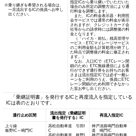
指定ICから乗り継いでいただいた
※乗り継ぎを希望される場合は、
場合のみ所定の調整方法により通
一旦流出するICの係員へお申し
行料金を調整します。
出ください。
また、ICの料金表示器・利用照
会サービスでは通常の料金が表示
されますが、クレジットカード会
社等からの請求時には調整後の料
金となります。
（「ハイカ・前払」残高管理サ
ービス・ETCマイレージサービス
のご利用金額も計算処理が終了し
た時点で調整後の料金に修正され
ます。）
なお、入口ICで（ETCレーン閉
鎖のため）ETC無線通信による通
行ができず通行券をお持ちのお客
さまは流出指定ICでは必ず一般レ
ーンをご利用のうえ、係員にETC
レーン閉鎖のため利用できなかっ
た旨お申し出ください。
「乗継証明書」を発行するICと再度流入を指定している
ICは表のとおりです。
流出指定（乗継証明
通行止め区間
再流入指定IC
書を発行する）IC
上り線
高松自動車道 引田I
神戸淡路鳴門自動車
板野IC～鳴門IC
C
道 鳴門IC
高松自動車道 板野I
神戸淡路鳴門自動車