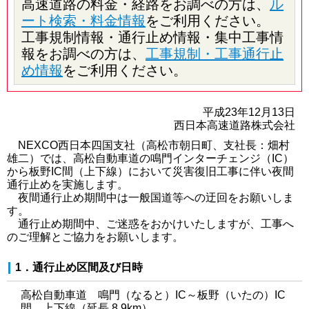
高速道路の料金・経路をお調べの方は、
ル
ート検索・料金情報
をご利用ください。
工事規制情報・通行止め情報・集中工事情
報をお調べの方は、
工事規制・工事通行止
め情報
をご利用ください。
平成23年12月13日
西日本高速道路株式会社
NEXCO西日本四国支社（高松市朝日町、支社長：畑村
雄二）では、高松自動車道の鳴門インターチェンジ（IC）
から板野IC間（上下線）において災害復旧工事に伴い夜間
通行止めを実施します。
夜間通行止め期間中は一般国道等への迂回をお願いしま
す。
通行止め期間中、ご迷惑をおかけいたしますが、工事へ
のご理解とご協力をお願いします。
1．通行止め区間及び日時
高松自動車道 鳴門（なると）IC～板野（いたの）IC
間 上下線（延長 8.9km）