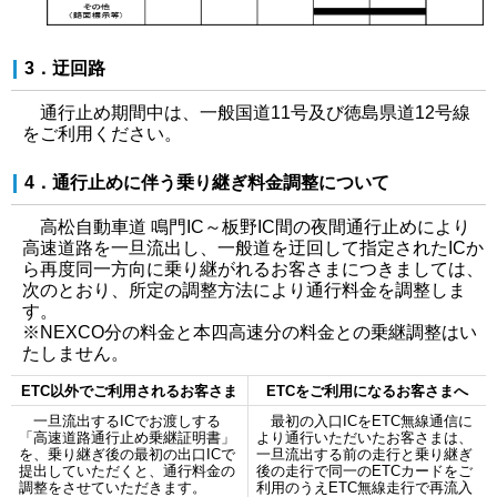
3．迂回路
通行止め期間中は、一般国道11号及び徳島県道12号線
をご利用ください。
4．通行止めに伴う乗り継ぎ料金調整について
高松自動車道 鳴門IC～板野IC間の夜間通行止めにより
高速道路を一旦流出し、一般道を迂回して指定されたICか
ら再度同一方向に乗り継がれるお客さまにつきましては、
次のとおり、所定の調整方法により通行料金を調整しま
す。
※NEXCO分の料金と本四高速分の料金との乗継調整はい
たしません。
ETC以外でご利用されるお客さま
ETCをご利用になるお客さまへ
一旦流出するICでお渡しする
最初の入口ICをETC無線通信に
「高速道路通行止め乗継証明書」
より通行いただいたお客さまは、
を、乗り継ぎ後の最初の出口ICで
一旦流出する前の走行と乗り継ぎ
提出していただくと、通行料金の
後の走行で同一のETCカードをご
調整をさせていただきます。
利用のうえETC無線走行で再流入