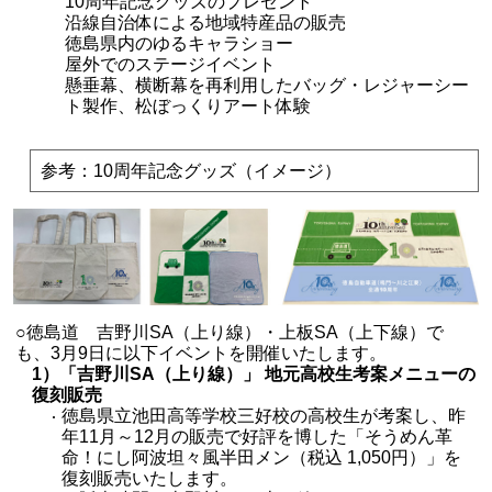
10周年記念グッズのプレゼント
沿線自治体による地域特産品の販売
徳島県内のゆるキャラショー
屋外でのステージイベント
懸垂幕、横断幕を再利用したバッグ・レジャーシー
ト製作、松ぼっくりアート体験
参考：10周年記念グッズ（イメージ）
○徳島道 吉野川SA（上り線）・上板SA（上下線）で
も、3月9日に以下イベントを開催いたします。
1）「吉野川SA（上り線）」 地元高校生考案メニューの
復刻販売
徳島県立池田高等学校三好校の高校生が考案し、昨
年11月～12月の販売で好評を博した「そうめん革
命！にし阿波坦々風半田メン（税込 1,050円）」を
復刻販売いたします。