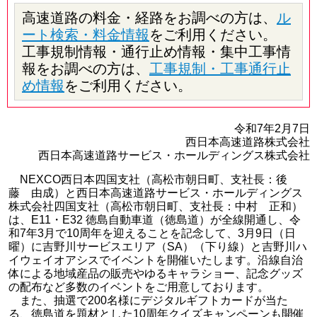
高速道路の料金・経路をお調べの方は、
ル
ート検索・料金情報
をご利用ください。
工事規制情報・通行止め情報・集中工事情
報をお調べの方は、
工事規制・工事通行止
め情報
をご利用ください。
令和7年2月7日
西日本高速道路株式会社
西日本高速道路サービス・ホールディングス株式会社
NEXCO西日本四国支社（高松市朝日町、支社長：後
藤 由成）と西日本高速道路サービス・ホールディングス
株式会社四国支社（高松市朝日町、支社長：中村 正和）
は、E11・E32 徳島自動車道（徳島道）が全線開通し、令
和7年3月で10周年を迎えることを記念して、3月9日（日
曜）に吉野川サービスエリア（SA）（下り線）と吉野川ハ
イウェイオアシスでイベントを開催いたします。沿線自治
体による地域産品の販売やゆるキャラショー、記念グッズ
の配布など多数のイベントをご用意しております。
また、抽選で200名様にデジタルギフトカードが当た
る、徳島道を題材とした10周年クイズキャンペーンも開催