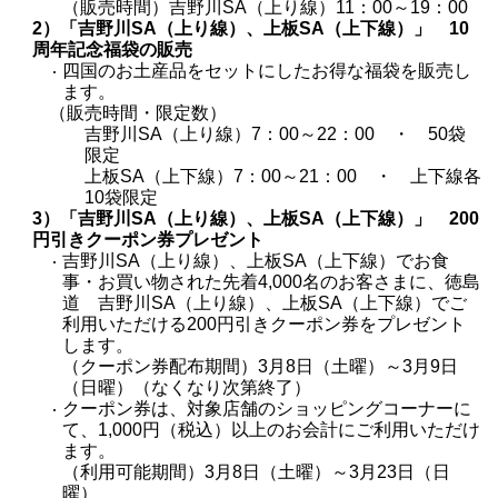
（販売時間）吉野川SA（上り線）11：00～19：00
2）「吉野川SA（上り線）、上板SA（上下線）」 10
周年記念福袋の販売
四国のお土産品をセットにしたお得な福袋を販売し
ます。
（販売時間・限定数）
吉野川SA（上り線）7：00～22：00 ・ 50袋
限定
上板SA（上下線）7：00～21：00 ・ 上下線各
10袋限定
3）「吉野川SA（上り線）、上板SA（上下線）」 200
円引きクーポン券プレゼント
吉野川SA（上り線）、上板SA（上下線）でお食
事・お買い物された先着4,000名のお客さまに、徳島
道 吉野川SA（上り線）、上板SA（上下線）でご
利用いただける200円引きクーポン券をプレゼント
します。
（クーポン券配布期間）3月8日（土曜）～3月9日
（日曜）（なくなり次第終了）
クーポン券は、対象店舗のショッピングコーナーに
て、1,000円（税込）以上のお会計にご利用いただけ
ます。
（利用可能期間）3月8日（土曜）～3月23日（日
曜）