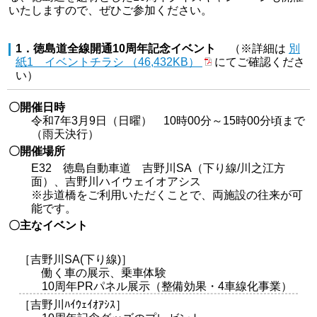
いたしますので、ぜひご参加ください。
1．徳島道全線開通10周年記念イベント
（※詳細は
別
紙1 イベントチラシ （46,432KB）
にてご確認くださ
い）
〇開催日時
令和7年3月9日（日曜） 10時00分～15時00分頃まで
（雨天決行）
〇開催場所
E32 徳島自動車道 吉野川SA（下り線/川之江方
面）、吉野川ハイウェイオアシス
※歩道橋をご利用いただくことで、両施設の往来が可
能です。
〇主なイベント
［吉野川SA(下り線)］
働く車の展示、乗車体験
10周年PRパネル展示（整備効果・4車線化事業）
［吉野川ﾊｲｳｪｲｵｱｼｽ］