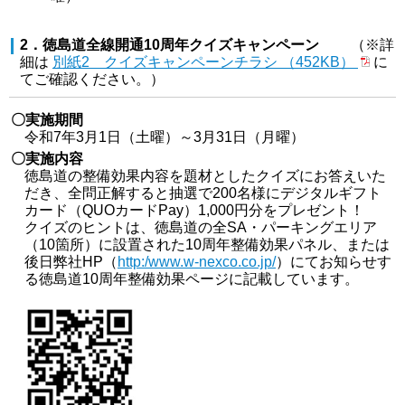
2．徳島道全線開通10周年クイズキャンペーン
（※詳
細は
別紙2 クイズキャンペーンチラシ （452KB）
に
てご確認ください。）
〇実施期間
令和7年3月1日（土曜）～3月31日（月曜）
〇実施内容
徳島道の整備効果内容を題材としたクイズにお答えいた
だき、全問正解すると抽選で200名様にデジタルギフト
カード（QUOカードPay）1,000円分をプレゼント！
クイズのヒントは、徳島道の全SA・パーキングエリア
（10箇所）に設置された10周年整備効果パネル、または
後日弊社HP（
http:/www.w-nexco.co.jp/
）にてお知らせす
る徳島道10周年整備効果ページに記載しています。