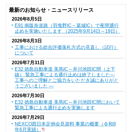
最新のお知らせ・ニュースリリース
2026年8月5日
E91 南阪奈道路（羽曳野IC～葛󠄀城IC）で夜間通行
止めを実施いたします （2025年9月14日～19日）
2026年8月3日
工事における総合評価落札方式の見直し（試行）
について
2026年7月31日
E32 徳島自動車道 美馬IC～井川池田IC間（上下
線） 緊急工事による通行止めは終了しました―
工事へのご理解とご協力をいただき誠にありがと
うございました ―
2026年7月30日
E32 徳島自動車道 美馬IC～井川池田IC間において
緊急工事による通行止めを実施します
2026年7月29日
NEXCO西日本定例会見資料 事業の概要（令和8
年6月実績）