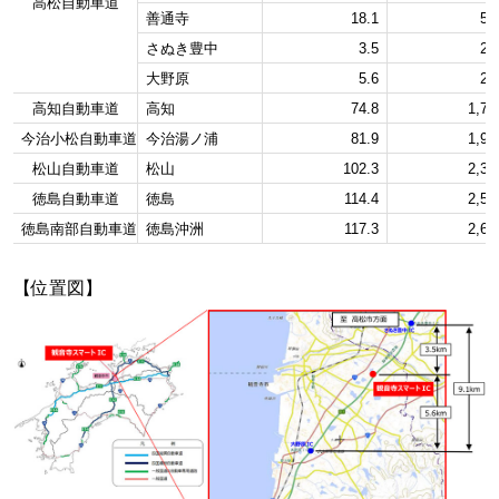
高松自動車道
善通寺
18.1
56
さぬき豊中
3.5
24
大野原
5.6
29
高知自動車道
高知
74.8
1,78
今治小松自動車道
今治湯ノ浦
81.9
1,97
松山自動車道
松山
102.3
2,37
徳島自動車道
徳島
114.4
2,57
徳島南部自動車道
徳島沖洲
117.3
2,67
【位置図】