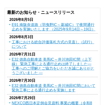
最新のお知らせ・ニュースリリース
2026年8月5日
E91 南阪奈道路（羽曳野IC～葛󠄀城IC）で夜間通行
止めを実施いたします （2025年9月14日～19日）
2026年8月3日
工事における総合評価落札方式の見直し（試行）
について
2026年7月31日
E32 徳島自動車道 美馬IC～井川池田IC間（上下
線） 緊急工事による通行止めは終了しました―
工事へのご理解とご協力をいただき誠にありがと
うございました ―
2026年7月30日
E32 徳島自動車道 美馬IC～井川池田IC間において
緊急工事による通行止めを実施します
2026年7月29日
NEXCO西日本定例会見資料 事業の概要（令和8