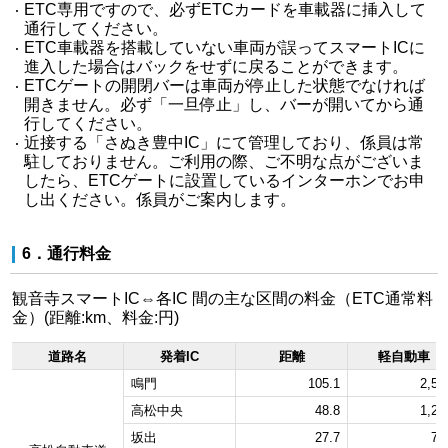
ETC専用ですので、必ずETCカードを車載器に挿入して
通行してください。
ETC車載器を搭載していない車両が誤ってスマートICに
進入した場合はバックをせずに戻ることができます。
ETCゲートの開閉バーは車両が停止した状態でなければ
開きません。必ず「一旦停止」し、バーが開いてから通
行してください。
近接する「さぬき豊中IC」にて管理しており、係員は常
駐しておりません。ご利用の際、ご不明な点がございま
したら、ETCゲートに設置しているインターホンでお申
し出ください。係員がご案内します。
6．通行料金
観音寺スマートIC⇔各IC 間の主な区間の料金（ETC通常料
金）(距離:km、料金:円)
道路名
発着IC
距離
軽自動車
鳴門
105.1
2,57
高松中央
48.8
1,22
坂出
27.7
76