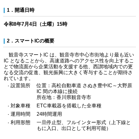
1．開通日時
令和8年7月4日（土曜）15時
2．スマートICの概要
観音寺スマートIC は、観音寺市中心市街地より最も近い
IC となることから、高速道路へのアクセス性を向上するこ
とで物流面から企業活動を支援する他、西讃地域内での更
なる交流の促進、観光振興に大きく寄与することが期待さ
れています。
設置箇所
位置：高松自動車道 さぬき豊中IC～大野原
IC 間の本線に接続
所在地：香川県観音寺市
対象車種
ETC車載器を搭載した全車種
運用時間
24時間運用
利用形態
一旦停止型、フルインター形式（上下線と
もに入口、出口として利用可能）