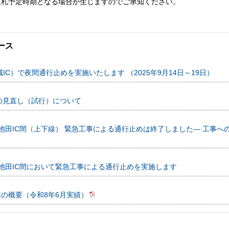
入札予定時期となる場合が生じますのでご承知ください。
ース
城IC）で夜間通行止めを実施いたします （2025年9月14日～19日）
の見直し（試行）について
井川池田IC間（上下線） 緊急工事による通行止めは終了しました― 工事
井川池田IC間において緊急工事による通行止めを実施します
業の概要（令和8年6月実績）