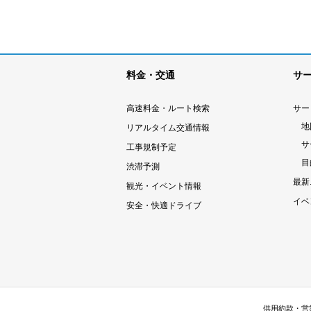
料金・交通
サ
高速料金・ルート検索
サー
地
リアルタイム交通情報
サ
工事規制予定
目
渋滞予測
最新
観光・イベント情報
イベ
安全・快適ドライブ
供用約款・営