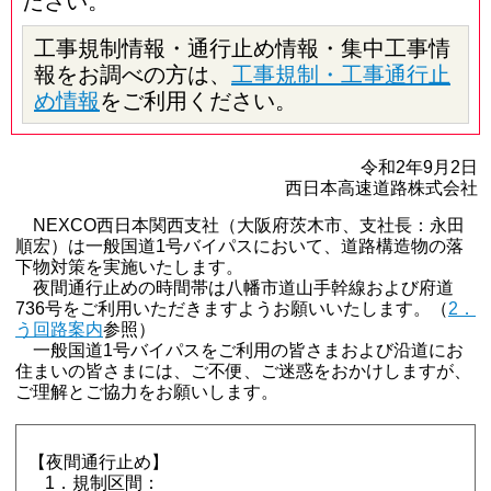
ださい。
工事規制情報・通行止め情報・集中工事情
報をお調べの方は、
工事規制・工事通行止
め情報
をご利用ください。
令和2年9月2日
西日本高速道路株式会社
NEXCO西日本関西支社（大阪府茨木市、支社長：永田
順宏）は一般国道1号バイパスにおいて、道路構造物の落
下物対策を実施いたします。
夜間通行止めの時間帯は八幡市道山手幹線および府道
736号をご利用いただきますようお願いいたします。（
2．
う回路案内
参照）
一般国道1号バイパスをご利用の皆さまおよび沿道にお
住まいの皆さまには、ご不便、ご迷惑をおかけしますが、
ご理解とご協力をお願いします。
【夜間通行止め】
1．規制区間：