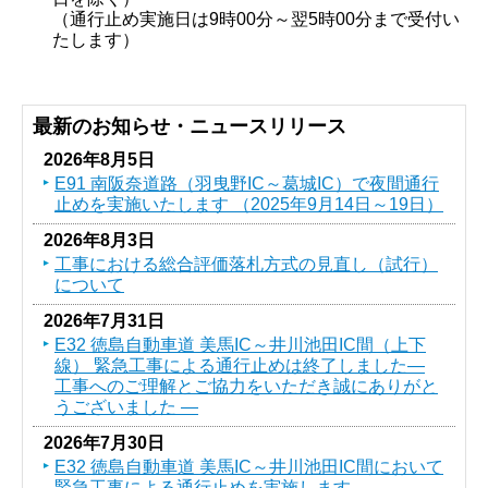
（通行止め実施日は9時00分～翌5時00分まで受付い
たします）
最新のお知らせ・ニュースリリース
2026年8月5日
E91 南阪奈道路（羽曳野IC～葛󠄀城IC）で夜間通行
止めを実施いたします （2025年9月14日～19日）
2026年8月3日
工事における総合評価落札方式の見直し（試行）
について
2026年7月31日
E32 徳島自動車道 美馬IC～井川池田IC間（上下
線） 緊急工事による通行止めは終了しました―
工事へのご理解とご協力をいただき誠にありがと
うございました ―
2026年7月30日
E32 徳島自動車道 美馬IC～井川池田IC間において
緊急工事による通行止めを実施します