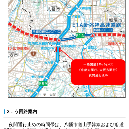
2．う回路案内
夜間通行止めの時間帯は、八幡市道山手幹線および府道