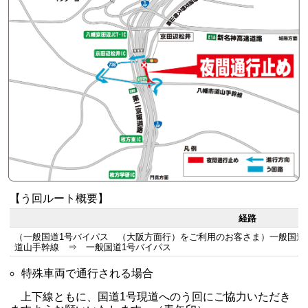
【う回ルート概要】
経路
（一般国道1号バイパス （大阪方面行）をご利用のお客さま）一般国道1
道山手幹線 ⇒ 一般国道1号バイパス
特殊車両で通行される場合
上下線ともに、国道1号現道へのう回にご協力いただき