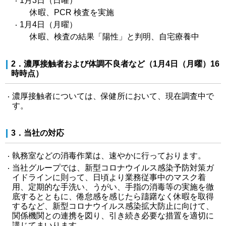
1月3日（日曜）
休暇、PCR 検査を実施
1月4日（月曜）
休暇、検査の結果「陽性」と判明、自宅療養中
2．濃厚接触者および体調不良者など（1月4日（月曜）16
時時点）
濃厚接触者については、保健所において、現在調査中で
す。
3．当社の対応
執務室などの消毒作業は、速やかに行っております。
当社グループでは、新型コロナウイルス感染予防対策ガ
イドラインに則って、日頃より業務従事中のマスク着
用、定期的な手洗い、うがい、手指の消毒等の実施を徹
底するとともに、倦怠感を感じたら躊躇なく休暇を取得
するなど、新型コロナウイルス感染拡大防止に向けて、
関係機関との連携を図り、引き続き必要な措置を適切に
講じてまいります。