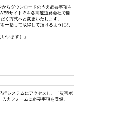
ジからダウンロードのうえ必要事項を
WEBサイト
※
を各高速道路会社で開
ただく方式へと変更いたします。
書を一括して取得して頂けるようにな
といいます）」
発行システムにアクセスし、「災害ボ
、入力フォームに必要事項を登録。