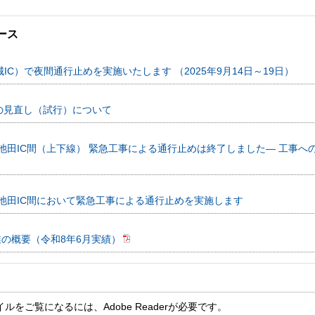
ース
城IC）で夜間通行止めを実施いたします （2025年9月14日～19日）
の見直し（試行）について
井川池田IC間（上下線） 緊急工事による通行止めは終了しました― 工事
井川池田IC間において緊急工事による通行止めを実施します
業の概要（令和8年6月実績）
イルをご覧になるには、Adobe Readerが必要です。