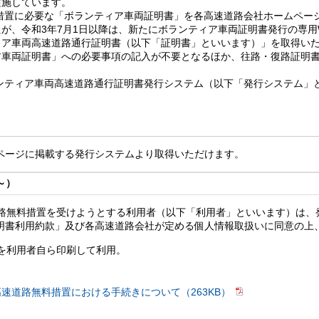
実施しています。
料措置に必要な「ボランティア車両証明書」を各高速道路会社ホームペー
が、令和3年7月1日以降は、新たにボランティア車両証明書発行の専用
ィア車両高速道路通行証明書（以下「証明書」といいます）」を取得い
ア車両証明書」への必要事項の記入が不要となるほか、往路・復路証明
ンティア車両高速道路通行証明書発行システム（以下「発行システム」
ページに掲載する発行システムより取得いただけます。
～）
路無料措置を受けようとする利用者（以下「利用者」といいます）は、
明書利用約款」及び各高速道路会社が定める個人情報取扱いに同意の上
を利用者自ら印刷して利用。
速道路無料措置における手続きについて（263KB）