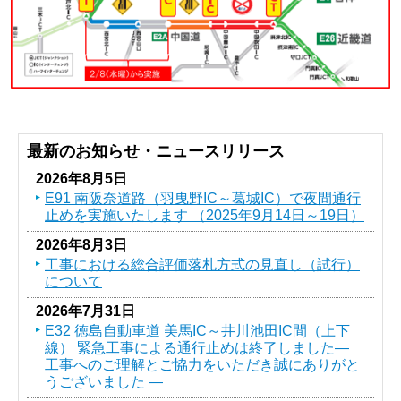
最新のお知らせ・ニュースリリース
2026年8月5日
E91 南阪奈道路（羽曳野IC～葛󠄀城IC）で夜間通行
止めを実施いたします （2025年9月14日～19日）
2026年8月3日
工事における総合評価落札方式の見直し（試行）
について
2026年7月31日
E32 徳島自動車道 美馬IC～井川池田IC間（上下
線） 緊急工事による通行止めは終了しました―
工事へのご理解とご協力をいただき誠にありがと
うございました ―