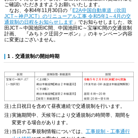
ご確認いただきますようお願いいたします。
なお、令和4年11月30日の「
E2A中国自動車道（吹田
JCT～神戸JCT）のリニューアル工事 令和5年1～4月の交
通規制の日程をお知らせします
」でお知らせしました、吹
田JCT～中国池田IC間、中国池田IC～宝塚IC間の交通規制
計画、 『みちトク迂回クーポン』」のキャンペーン内容
に変更はございません。
1．交通規制の開始時期
注）
土日祝日を含めて昼夜連続で交通規制を行います。
注）
実施期間中、天候等により交通規制の時間帯、期間を
変更する場合があります。
注）
当日の工事規制情報については、
工事規制・工事通行