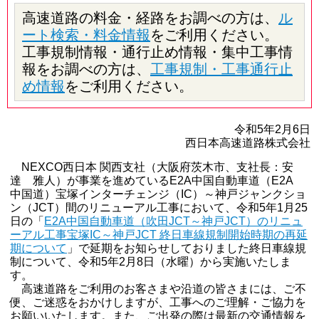
高速道路の料金・経路をお調べの方は、
ル
ート検索・料金情報
をご利用ください。
工事規制情報・通行止め情報・集中工事情
報をお調べの方は、
工事規制・工事通行止
め情報
をご利用ください。
令和5年2月6日
西日本高速道路株式会社
NEXCO西日本 関西支社（大阪府茨木市、支社長：安
達 雅人）が事業を進めているE2A中国自動車道（E2A
中国道）宝塚インターチェンジ（IC）～神戸ジャンクショ
ン（JCT）間のリニューアル工事において、令和5年1月25
日の「
E2A中国自動車道（吹田JCT～神戸JCT）のリニュ
ーアル工事宝塚IC～神戸JCT 終日車線規制開始時期の再延
期について
」で延期をお知らせしておりました終日車線規
制について、令和5年2月8日（水曜）から実施いたしま
す。
高速道路をご利用のお客さまや沿道の皆さまには、ご不
便、ご迷惑をおかけしますが、工事へのご理解・ご協力を
お願いいたします。また、ご出発の際は最新の交通情報を