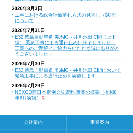
2026年8月3日
工事における総合評価落札方式の見直し（試行）
について
2026年7月31日
E32 徳島自動車道 美馬IC～井川池田IC間（上下
線） 緊急工事による通行止めは終了しました―
工事へのご理解とご協力をいただき誠にありがと
うございました ―
2026年7月30日
E32 徳島自動車道 美馬IC～井川池田IC間において
緊急工事による通行止めを実施します
2026年7月29日
NEXCO西日本定例会見資料 事業の概要（令和8
年6月実績）
会社案内
事業案内