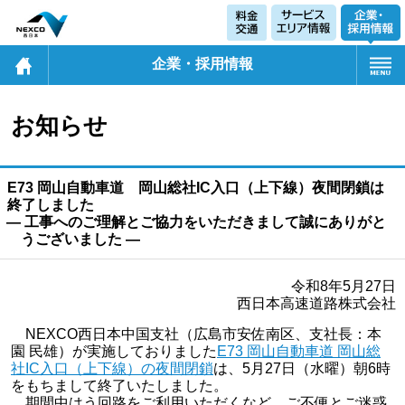
企業・採用情報
お知らせ
E73 岡山自動車道 岡山総社IC入口（上下線）夜間閉鎖は
終了しました
― 工事へのご理解とご協力をいただきまして誠にありがと
うございました ―
令和8年5月27日
西日本高速道路株式会社
NEXCO西日本中国支社（広島市安佐南区、支社長：本
園 民雄）が実施しておりました
E73 岡山自動車道 岡山総
社IC入口（上下線）の夜間閉鎖
は、5月27日（水曜）朝6時
をもちまして終了いたしました。
期間中はう回路をご利用いただくなど、ご不便とご迷惑