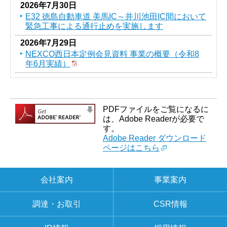
2026年7月30日
E32 徳島自動車道 美馬IC～井川池田IC間において
緊急工事による通行止めを実施します
2026年7月29日
NEXCO西日本定例会見資料 事業の概要（令和8
年6月実績）
PDFファイルをご覧になるに
は、Adobe Readerが必要で
す。
Adobe Reader ダウンロード
ページはこちら
会社案内
事業案内
調達・お取引
CSR情報