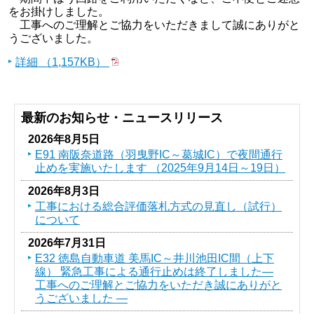
をお掛けしました。
工事へのご理解とご協力をいただきまして誠にありがと
うございました。
詳細 （1,157KB）
最新のお知らせ・ニュースリリース
2026年8月5日
E91 南阪奈道路（羽曳野IC～葛󠄀城IC）で夜間通行
止めを実施いたします （2025年9月14日～19日）
2026年8月3日
工事における総合評価落札方式の見直し（試行）
について
2026年7月31日
E32 徳島自動車道 美馬IC～井川池田IC間（上下
線） 緊急工事による通行止めは終了しました―
工事へのご理解とご協力をいただき誠にありがと
うございました ―