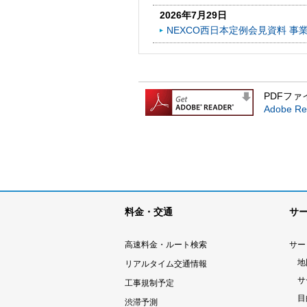
2026年7月29日
NEXCO西日本定例会見資料 事
PDFファ
Adobe
料金・交通
サ
高速料金・ルート検索
サー
地
リアルタイム交通情報
サ
工事規制予定
目
渋滞予測