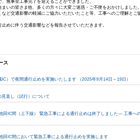
日間で、無事全工事完了を迎えることができました。
住まいの皆さま他、多くの方々に大変ご迷惑・ご不便をおかけしました
くなど交通影響の軽減にご協力いただいたこと等、工事へのご理解とご
行止めに伴う交通影響などを報告させていただきます。
ース
城IC）で夜間通行止めを実施いたします （2025年9月14日～19日）
の見直し（試行）について
井川池田IC間（上下線） 緊急工事による通行止めは終了しました― 工事
井川池田IC間において緊急工事による通行止めを実施します