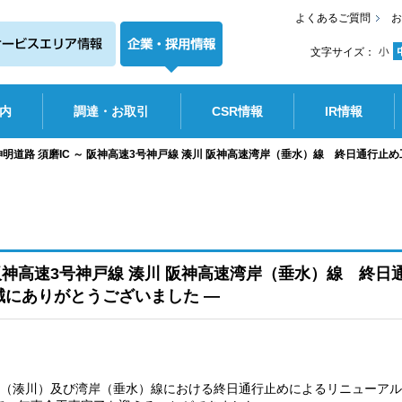
よくあるご質問
お
文字サイズ：
内
調達・お取引
CSR情報
IR情報
二神明道路 須磨IC ～ 阪神高速3号神戸線 湊川 阪神高速湾岸（垂水）線 終日通行止
 ～ 阪神高速3号神戸線 湊川 阪神高速湾岸（垂水）線 
誠にありがとうございました ―
線（湊川）及び湾岸（垂水）線における終日通行止めによるリニューアル工